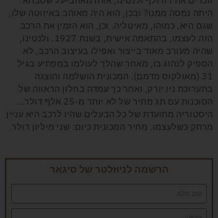
זוכרים את רודולף ולנטינו, אותו מאהב-על שסבתא
היתה נמסה ממנו? ובכן, הוא היה מאוהב באיזוטה שלו,
שגם היא, כמוהו, מאיטליה. וכן, הוא הזמין את הרכב
הזה לעצמו, בהתאמה אישית, בשנת 1927. ולנטינו,
שהיה מעורב מאוד בייצור ואפילו בעיצוב הרכב, לא
הספיק לנהוג בו, מאחר שהלך לעולמו במפתיע בגיל
31 (מאולקוס מדמם). המכונית הושלמה והוצגה
בתערוכת ניו יורק, ואחר כך עמדה בחלון הראווה של
הסוכנות עם תג מחיר של לא יותר מ-25 אלף דולר…
היסטוריה מתועדת של כל הבעלים שהיו לרכב היא עניין
מרתק כשלעצמו. מחיר המכונית כיום: שני מיליון דולר.
הרשמה לניוזלטר של סיגאר