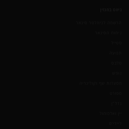
ניווט במגזין
הרשמה לניוזלטר סיגאר
ניחוח הסיגאר
סטייל
תנועה
סלבס
נופש
מסעדות שף וקולינריה
ספורט
נדל"ן
יין ואלכוהול
ליידי'ס