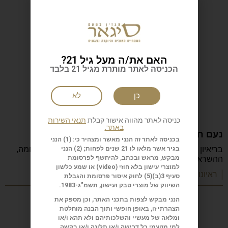
האם את/ה מעל גיל 21?
הכניסה לאתר מותרת מגיל 21 בלבד
כן
לא
כניסה לאתר מהווה אישור קבלת
תנאי השירות
באתר.
נעם חורב: הכתיבה המשפחה והישראליות
בכניסה לאתר זה הנני מאשר ומצהיר כי: (1) הנני
בריאיון מיוחד מספר נעם חורב על הכתיבה, ההורות, המלחמה,
בגיר אשר מלאו לו 21 שנים לפחות; (2) הנני
ההשראה, הקריירה והדרך שהפכה אותו לאחד
מבקש, מראש ובכתב, להיחשף לפרסומת
למוצרי עישון בלא חוזי (
video
) או שמע כלשון
| ראיונות מעוררי השראה
סעיף 3(ב)(5) לחוק איסור פרסומת והגבלת
השיווק של מוצרי טבק ועישון, תשמ"ג-1983.
הנני מבקש לצפות בתכני האתר, וכן מספק את
הצהרתי זו, באופן חופשי ותוך הבנה מוחלטת
ומלאה של מעשיי והשלכותיהם ולא תהא ו/או
למי מטעמי כל דרישה ו/או תלונה ו/או בקשה