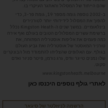
שהם הייחוד של המסלול והאתגר העיקרי בו.
ב-2002 נוספה גומה מספר 19, גומת פר-3, כדי
להפוך את המסלול לידידותי יותר לטורנירים
בינלאומיים. במשך שנים ה-Kingston Heath נכלל
ברשימת עשרים המסלולים הטובים בעולם ואף אירח
כמה פעמים את אליפות אוסטרליה הפתוחה, את
טורניר המאסטר של אוסטרליה ואת גביע העולם
בגולף. עם האלופים שהצליחו להתמודד מול הבונקרים
שלו נמנים טייגר וודס, גרג נורמן, פיטר סניור ואדם
סקוט.
www.kingstonheath.melbourne
לאתרי גולף נוספים היכנסו כאן
הרשמה לניוזלטר של סיגאר