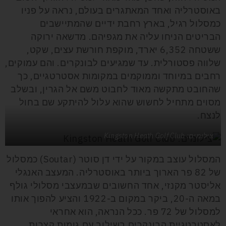
באוסטרליה ואחד המאתגרים בעולם, נראה על פניו
כמסלול רגיל, בארץ רחבת ידיים שהמתיישבים
הבריטים הניחו עליה את מגפיהם. מדשאה ירוקה
ששטחה 6,352 יארד, מוקפת חורשת עצים, שקט,
שלווה פסטורלית. עד שמגיעים לבונקרים. והם עמוקים,
רחבים במיוחד וממוקמים במקומות אסטרטגיים, כך
שהחובט מתקשה מאוד לחבוט משם אל הגרין, ובשלב
מסוים מתחיל לחשוש שהוא עלול להיתקע שם בחול
לנצח.
צילומים: Kingston Heath Golf Club
המסלול עוצב במקור על ידי דן סוטר (Soutar) כמסלול
של 82 פר הארוך ביותר באוסטרליה. המעצב האנגלי
אליסטר מקנזי, אחד החשובים שבמעצבי מסלולי גולף
במאה ה-20, ביקר במקום ב-1922 והציע להפוך אותו
למסלול של 72 פר. ככל הנראה, הוא אחראי
לאסטרטגיית הבונקרים בשילוב עם גומות קצרות,