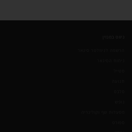
ניווט במגזין
הרשמה לניוזלטר סיגאר
ניחוח הסיגאר
סטייל
תנועה
סלבס
נופש
מסעדות שף וקולינריה
ספורט