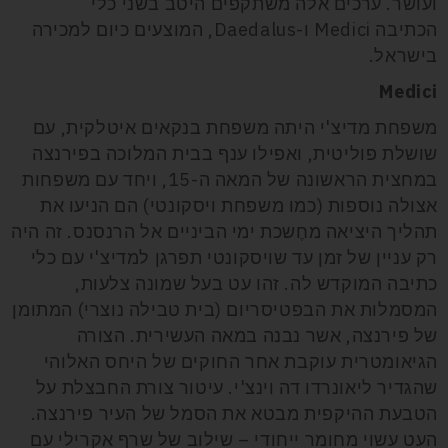
ועושר. ערכים אלה משתקפים היטב בשני כלי
הכתיבה
Medici
ו-
Daedalus
, המוצעים כיום למכירה
בישראל.
Medici
משפחת מדיצ'י היתה משפחת בנקאים איטלקית, עם
שושלת פוליטית, ואפילו ענף בבית המלוכה בפירנצה
במחצית הראשונה של המאה ה-15, ויחד עם משפחות
אצולה נוספות (כמו משפחת ויסקונטי) הם הניעו את
תהליך היציאה מחֶשכת ימי הביניים אל הרנסנס. זה היה
רק עניין של זמן עד שויסקונטי תפרגן למדיצ'י עם כלי
כתיבה המוקדש לה. זהו עט בעל שמונה צלעות,
המסמלות את הבפטיסריום (בית טבילה נוצרי) המתומן
של פירנצה, אשר נבנה במאה העשירית. הצורה
הגיאומטרית עוקבת אחר החוקים של היחס האלוהי
שהגדיר ליאונרדו דה וינצ'י. עיטור צורת החבצלת על
הטבעת ההיקפית מבטא את הסמל של העיר פירנצה.
העט עשוי מחומר ייחודי – שילוב של שרף אקרילי עם