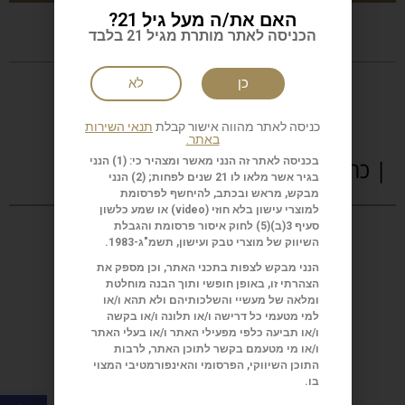
האם את/ה מעל גיל 21?
הכניסה לאתר מותרת מגיל 21 בלבד
כן
לא
כניסה לאתר מהווה אישור קבלת
תנאי השירות
באתר.
בכניסה לאתר זה הנני מאשר ומצהיר כי: (1) הנני
| כתבות נוספות
בגיר אשר מלאו לו 21 שנים לפחות; (2) הנני
מבקש, מראש ובכתב, להיחשף לפרסומת
למוצרי עישון בלא חוזי (
video
) או שמע כלשון
סעיף 3(ב)(5) לחוק איסור פרסומת והגבלת
השיווק של מוצרי טבק ועישון, תשמ"ג-1983.
הנני מבקש לצפות בתכני האתר, וכן מספק את
הצהרתי זו, באופן חופשי ותוך הבנה מוחלטת
ומלאה של מעשיי והשלכותיהם ולא תהא ו/או
למי מטעמי כל דרישה ו/או תלונה ו/או בקשה
ו/או תביעה כלפי מפעילי האתר ו/או בעלי האתר
ו/או מי מטעמם בקשר לתוכן האתר, לרבות
התוכן השיווקי, הפרסומי והאינפורמטיבי המצוי
בו.
פתח