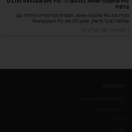
Anne-Sophie Pic המסעדה: Restaurant Pic ואלנס
צרפת
הכירו את Anne-Sophie Pic, השפית הצרפתייה היחידה עם
שלושה כוכבי מישלן, שמובילה את Restaurant Pic
| מסעדות שף וקולינריה
ניווט במגזין
הרשמה לניוזלטר סיגאר
ניחוח הסיגאר
סטייל
תנועה