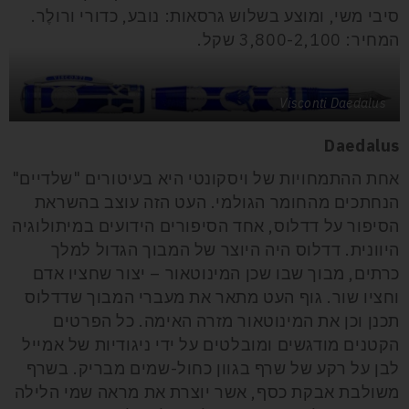
סיבי משי, ומוצע בשלוש גרסאות: נובע, כדורי ורולֶר.
המחיר: 3,800-2,100 שקל.
Visconti Daedalus
Daedalus
אחת ההתמחויות של ויסקונטי היא בעיטורים "שלדיים"
הנחתכים מהחומר הגולמי. העט הזה עוצב בהשראת
הסיפור על דדלוס, אחד הסיפורים הידועים במיתולוגיה
היוונית. דדלוס היה היוצר של המבוך הגדול למלך
כרתים, מבוך שבו שכן המינוטאור – יצור שחציו אדם
וחציו שור. גוף העט מתאר את מעברי המבוך שדדלוס
תכנן וכן את המינוטאור מזרה האימה. כל הפרטים
הקטנים מודגשים ומובלטים על ידי ניגודיות של אמייל
לבן על רקע של שרף בגוון כחול-שמים מבריק. בשרף
משולבת אבקת כסף, אשר יוצרת את מראה שמי הלילה