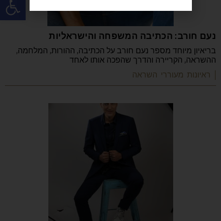
נעם חורב: הכתיבה המשפחה והישראליות
בריאיון מיוחד מספר נעם חורב על הכתיבה, ההורות, המלחמה,
ההשראה, הקריירה והדרך שהפכה אותו לאחד
| ראיונות מעוררי השראה