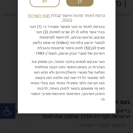
| כתבות נוספות
כן
לא
כניסה לאתר מהווה אישור קבלת
תנאי השירות
באתר.
בכניסה לאתר זה הנני מאשר ומצהיר כי: (1) הנני
בגיר אשר מלאו לו 21 שנים לפחות; (2) הנני
מבקש, מראש ובכתב, להיחשף לפרסומת
למוצרי עישון בלא חוזי (
video
) או שמע כלשון
סעיף 3(ב)(5) לחוק איסור פרסומת והגבלת
השיווק של מוצרי טבק ועישון, תשמ"ג-1983.
הנני מבקש לצפות בתכני האתר, וכן מספק את
הצהרתי זו, באופן חופשי ותוך הבנה מוחלטת
ומלאה של מעשיי והשלכותיהם ולא תהא ו/או
למי מטעמי כל דרישה ו/או תלונה ו/או בקשה
ו/או תביעה כלפי מפעילי האתר ו/או בעלי האתר
ו/או מי מטעמם בקשר לתוכן האתר, לרבות
התוכן השיווקי, הפרסומי והאינפורמטיבי המצוי
בו.
נעם חורב: הכתיבה המשפחה והישראליות
פתח
בריאיון מיוחד מספר נעם חורב על הכתיבה, ההורות, המלחמה,
ההשראה, הקריירה והדרך שהפכה אותו לאחד
| ראיונות מעוררי השראה