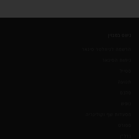
ניווט במגזין
הרשמה לניוזלטר סיגאר
ניחוח הסיגאר
סטייל
תנועה
סלבס
נופש
מסעדות שף וקולינריה
ספורט
נדל"ן