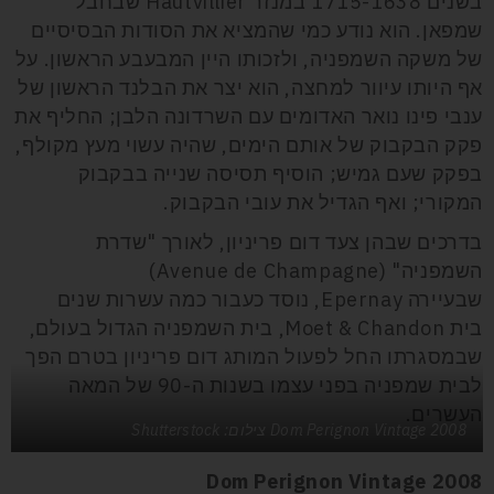
בשנים 1715-1638 במנזר Hautvillier שבחבל
שמפאן. הוא נודע כמי שהמציא את הסודות הבסיסיים
של משקה השמפניה, ולזכותו היין המבעבע הראשון. על
אף היותו עיוור למחצה, הוא יצר את הבלנד הראשון של
ענבי פינו נואר האדומים עם השרדונה הלבן; החליף את
פקק הבקבוק של אותם הימים, שהיה עשוי מעץ מקולף,
בפקק שעם גמיש; הוסיף תסיסה שנייה בבקבוק
המקורי; ואף הגדיל את עובי הבקבוק.
בדרכים שבהן צעד דום פריניון, לאורך "שדרת
השמפניה" (Avenue de Champagne)
שבעיירה Epernay, נוסד כעבור כמה עשרות שנים
בית Moet & Chandon, בית השמפניה הגדול בעולם,
שבמסגרתו החל לפעול המותג דום פריניון בטרם הפך
לבית שמפניה בפני עצמו בשנות ה-90 של המאה
העשרים.
Dom Perignon Vintage 2008 צילום: Shutterstock
Dom Perignon Vintage 2008