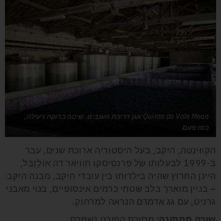
Quinta do Vale Meao אגן דריכת הענבים. שיטה בדוקה ויעילה,
כמו פעם
הקווינטה, היקב, בעל היסטוריה ארוכת שנים, עבר
ב-1999 לבעלותו של פרנסיסקו חוויאר דה אוֹלַזַבַּל,
היינן החרוץ שהיה בילדותו בין עובדי היקב. מבנה היקב
– בניין מוארך בלב שטחי כרמים אינסופיים, בנוי מאבני
גרניט, עם גג אדמדם הנראה למרחוק.
שורה תחתונה:
מסורת הפורט נשמרת