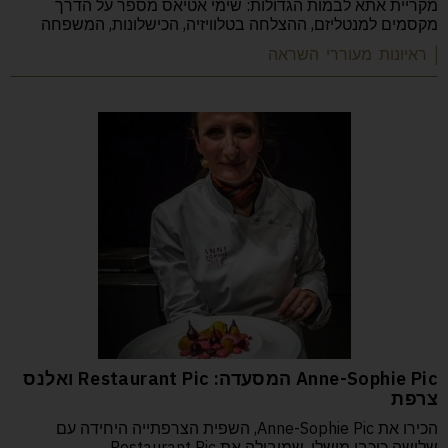
מקריית אתא לבמות הגדולות: שימי אטיאס מספר על הדרך
מקסמים למנטליזם, ההצלחה בטלוויזיה, הכישלונות, המשפחה
| ראיונות מעוררי השראה
Anne-Sophie Pic המסעדה: Restaurant Pic ואלנס
צרפת
הכירו את Anne-Sophie Pic, השפית הצרפתייה היחידה עם
שלושה כוכבי מישלן, שמובילה את Restaurant Pic