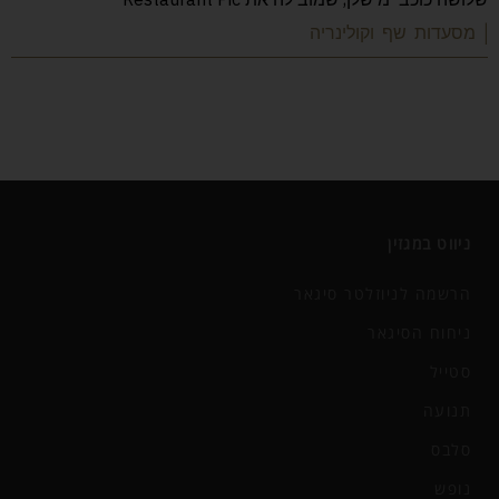
| מסעדות שף וקולינריה
ניווט במגזין
הרשמה לניוזלטר סיגאר
ניחוח הסיגאר
סטייל
תנועה
סלבס
נופש