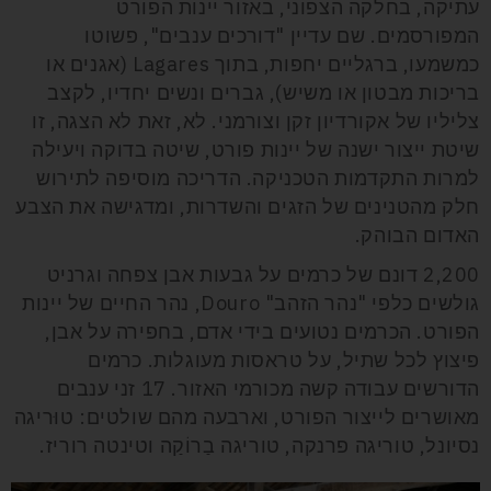
עתיקה, בחלקה הצפוני, באזור יינות הפורט
המפורסמים. שם עדיין "דורכים ענבים", פשוטו
כמשמעו, ברגליים יחפות, בתוך
Lagares
(אגנים או
בריכות מבטון או משיש), גברים ונשים יחדיו, לקצב
צליליו של אקורדיון זקן וצורמני. לא, זאת לא הצגה, זו
שיטת ייצור ישנה של יינות פורט, שיטה בדוקה ויעילה
למרות התקדמות הטכניקה. הדריכה מוסיפה לתירוש
חלק מהטנינים של הזגים והשדרות, ומדגישה את הצבע
האדום הבוהק.
2,200 דונם של כרמים על גבעות אבן צפחה וגרניט
גולשים כלפי "נהר הזהב"
Douro
, נהר החיים של יינות
הפורט. הכרמים נטועים בידי אדם, בחפירה על אבן,
פיצוץ לכל שתיל, על טראסות מעוגלות. כרמים
הדורשים עבודה קשה מכורמי האזור. 17 זני ענבים
מאושרים לייצור הפורט, וארבעה מהם שולטים: טוּריגה
נסיונל, טוריגה פרנקה, טוריגה בַרוֹקַה וטינטה רוריז.