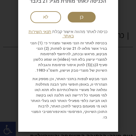
הכניסה לאתר מותרת מגיל 21 בלבד
כן
לא
כניסה לאתר מהווה אישור קבלת
תנאי השירות
| כתבות נוספות
באתר.
בכניסה לאתר זה הנני מאשר ומצהיר כי: (1) הנני
בגיר אשר מלאו לו 21 שנים לפחות; (2) הנני
מבקש, מראש ובכתב, להיחשף לפרסומת
למוצרי עישון בלא חוזי (
video
) או שמע כלשון
סעיף 3(ב)(5) לחוק איסור פרסומת והגבלת
השיווק של מוצרי טבק ועישון, תשמ"ג-1983.
הנני מבקש לצפות בתכני האתר, וכן מספק את
הצהרתי זו, באופן חופשי ותוך הבנה מוחלטת
ומלאה של מעשיי והשלכותיהם ולא תהא ו/או
למי מטעמי כל דרישה ו/או תלונה ו/או בקשה
ו/או תביעה כלפי מפעילי האתר ו/או בעלי האתר
ו/או מי מטעמם בקשר לתוכן האתר, לרבות
התוכן השיווקי, הפרסומי והאינפורמטיבי המצוי
בו.
פתח