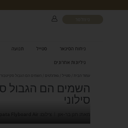
ניוזלטר
ניחוח הסיגאר
סטייל
תנועה
גיליונות אחרונים
עמוד הבית
/
סטייל
/
גאדג'טים
/ השמים הם הגבול סקייטבורד 
השמים הם הגבול סק
סילוני
מאת: חנן בר-און
צילום: Zapata Flyboard Air