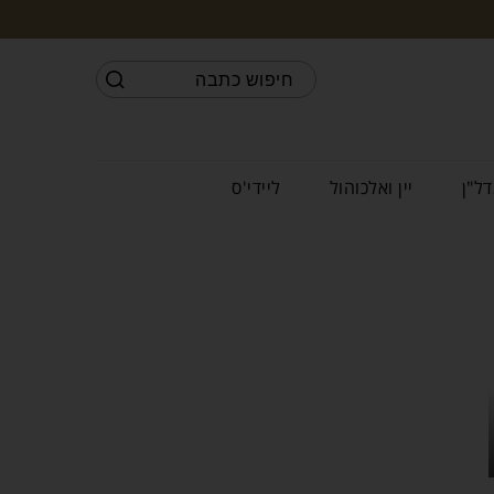
דל"ן
יין ואלכוהול
ליידי'ס