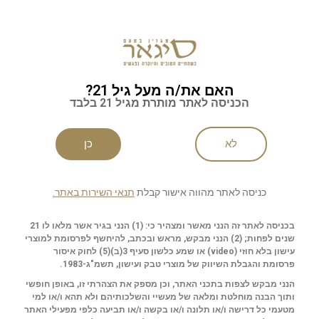
ות
האם את/ה מעל גיל 21?
שליחה
הכניסה לאתר מותרת מגיל 21 בלבד
לא
כן
כניסה לאתר מהווה אישור קבלת
תנאי השירות באתר.
בכניסה לאתר זה הנני מאשר ומצהיר כי: (1) הנני בגיר אשר מלאו לו 21
שנים לפחות; (2) הנני מבקש, מראש ובכתב, להיחשף לפרסומת למוצרי
עישון בלא חוזי (
video
) או שמע כלשון סעיף 3(ב)(5) לחוק איסור
פרסומת והגבלת השיווק של מוצרי טבק ועישון, תשמ"ג-1983.
הנני מבקש לצפות בתכני האתר, וכן מספק את הצהרתי זו, באופן חופשי
ותוך הבנה מוחלטת ומלאה של מעשיי והשלכותיהם ולא תהא ו/או למי
מטעמי כל דרישה ו/או תלונה ו/או בקשה ו/או תביעה כלפי מפעילי האתר