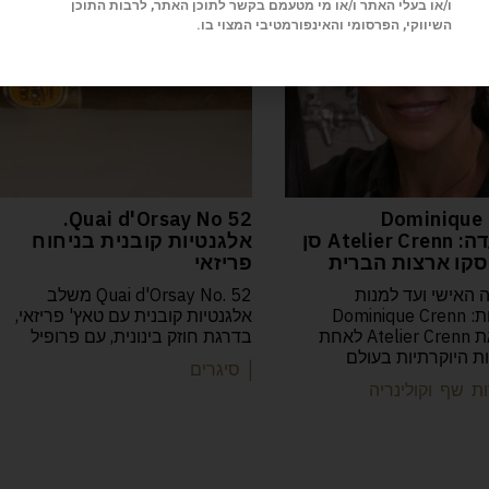
ו/או בעלי האתר ו/או מי מטעמם בקשר לתוכן האתר, לרבות התוכן
השיווקי, הפרסומי והאינפורמטיבי המצוי בו.
52 Quai d'Orsay No.
Dominique 
המסעדה: Atelier Crenn סן
אלגנטיות קובנית בניחוח
קו ארצות הברית
פריזאי
 האישי ועד למנות
Quai d'Orsay No. 52 משלב
הפואטיות: Dominique Crenn
אלגנטיות קובנית עם טאץ' פריזאי,
הפכה את Atelier Crenn לאחת
בדרגת חוזק בינונית, עם פרופיל
 היוקרתיות בעולם
| סיגרים
ת שף וקולינריה