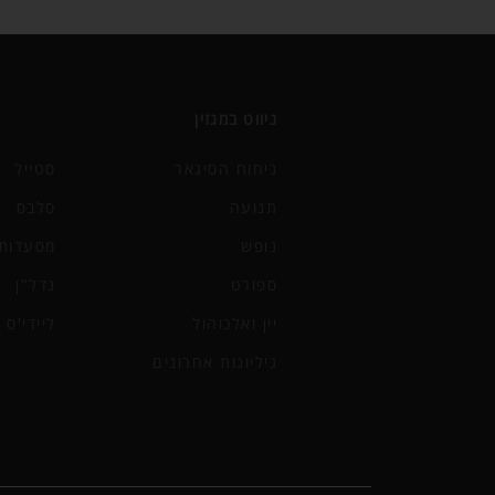
ניווט במגזין
ניחוח הסיגאר
סטייל
תנועה
סלבס
נופש
מסעדות 
ספורט
נדל"ן
יין ואלכוהול
ליידי'ס
גיליונות אחרונים