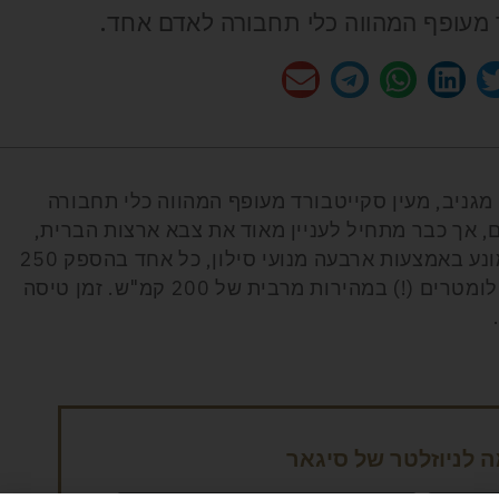
רד מעופף המהווה כלי תחבורה לאדם אחד.
 מגניב, מעין סקייטבורד מעופף המהווה כלי תחבורה
, אך כבר מתחיל לעניין מאוד את צבא ארצות הברית,
מונע באמצעות ארבעה מנועי סילון, כל אחד בהספק 250
כ"ס. הוא יכול להגיע עד לגובה שלושה קילומטרים (!) במהירות מרבית של 200 קמ"ש. זמן טיסה
לניוזלטר של סיגאר