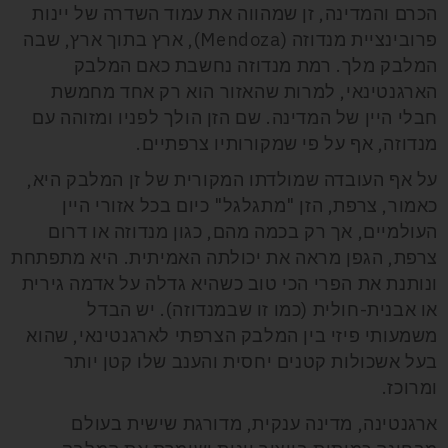
הכרם והמדינה, זן שמהווה את עמוד השדרה של יינות
פרובינציית מנדוזה (Mendoza), ארץ בתוך ארץ, שבה
המלבק מלך. רמת מנדוזה נחשבת כאם המלבק
הארגנטינאי, למרות שהאזור הוא רק אחד מחמשת
חבלי היין של המדינה. שם הזן הולך לפניו ומזוהה עם
מנדוזה, אף על פי שמקורותיו צרפתיים.
על אף העובדה שמולדתו המקורית של זן המלבק היא,
כאמור, צרפת, הזן "מתגלגל" כיום בכל אזורי היין
העולמיים, אך רק בכמה מהם, כגון מנדוזה או דרום
צרפת, הגפן מראה את יכולתה האמיתית. היא מתפתחת
ונותנת את הפרי הכי טוב כשהיא גדלה על אדמה גירית
או אבנית-חולית (כמו זו שבמנדוזה). יש הבדל
משמעותי פיזי בין המלבק הצרפתי לארגנטינאי, שהוא
בעל אשכולות קטנים יחסית והענב שלו קטן יותר
ומרוכז.
ארגנטינה, מדינה ענקית, מדורגת שישית בעולם