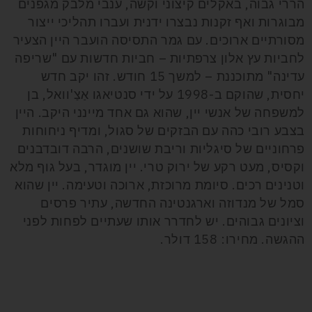
הררי גבוה, באקלים קיצוני וקשה, ענבי מלבק מגפנים
מבוגרות ואף זקנות נבצרו ידנית ועברו תהליכי ייצור
מסורתיים ארוכים. עם גמר התסיסה הועבר היין הצעיר
לחביות עץ אלון צרפתיות – חביות חדשות עם "שריפה
עדינה" מתוכננת – למשך 15 חודש. זהו יקב חדש
יחסית, שהוקם ב-1998 על ידי סנטיאגו אַצַ'וואל, בן
למשפחה של אנשי יין, שהוא גם אחד מיינני היקב. היין
בצבע רובי כהה עם הבזקים של סגול, ומדיף ניחוחות
פרחוניים של סיגליות וריבת שושנים, הרבה דובדבנים
וקסיס, מעט רקע של ירוק טרי. יין מוגדר, בעל גוף מלא
וטנינים רכים. סיומת מרוכזת, ארוכה וטעימה. יין שהוא
סמל של מנדוזה וארגנטינה החדשה, עתיר פרסים
וציונים גבוהים. יש לחדרר אותו שעתיים לפחות לפני
ההגשה. מחירו: 158 דולר.