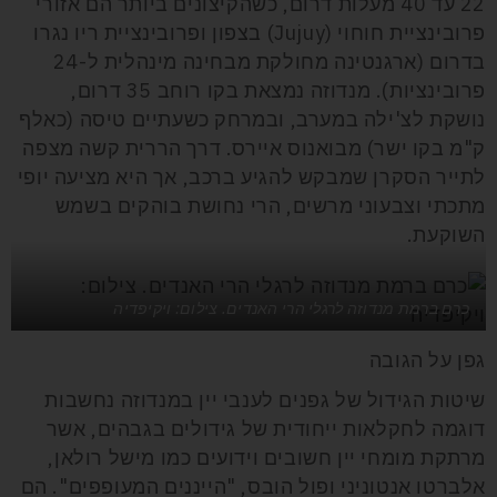
22 עד 40 מעלות דרום, כשהקיצונים ביותר הם אזורי
פרובינציית חוחוי (Jujuy) בצפון ופרובינציית ריו נגרו
בדרום (ארגנטינה מחולקת מבחינה מינהלית ל-24
פרובינציות). מנדוזה נמצאת בקו רוחב 35 דרום,
נושקת לצ'ילה במערב, ובמרחק כשעתיים טיסה (כאלף
ק"מ בקו ישר) מבואנוס איירס. דרך הררית קשה מצפה
לתייר הסקרן שמבקש להגיע ברכב, אך היא מציעה יופי
מתכתי וצבעוני מרשים, הרי נחושת בוהקים בשמש
השוקעת.
כרם ברמת מנדוזה לרגלי הרי האנדים. צילום: ויקיפדיה
גפן על הגובה
שיטות הגידול של גפנים לענבי יין במנדוזה נחשבות
דוגמה לחקלאות ייחודית של גידולים בגבהים, אשר
מרתקת מומחי יין חשובים וידועים כמו מישל רולאן,
אלברטו אנטוניני ופול הובס, "הייננים המעופפים". הם