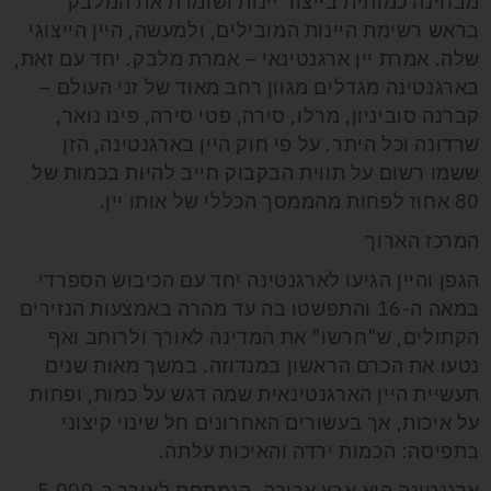
מבחינה כמותית בייצור יינות ושומרת את המלבק
בראש רשימת היינות המובילים, ולמעשה, היין הייצוגי
שלה. אמרת יין ארגנטינאי – אמרת מלבק. יחד עם זאת,
בארגנטינה מגדלים מגוון רחב מאוד של זני העולם –
קברנה סוביניון, מרלו, סירה, פטי סירה, פינו נואר,
שרדונה וכל היתר. על פי חוק היין בארגנטינה, הזן
ששמו רשום על תווית הבקבוק חייב להיות בכמות של
80 אחוז לפחות מהממסך הכללי של אותו יין.
המרכז הארוך
הגפן והיין הגיעו לארגנטינה יחד עם הכיבוש הספרדי
במאה ה-16 והתפשטו בה עד מהרה באמצעות הנזירים
הקתולים, ש"חרשו" את המדינה לאורך ולרוחב ואף
נטעו את הכרם הראשון במנדוזה. במשך מאות שנים
תעשיית היין הארגנטינאית שמה דגש על כמות, ופחות
על איכות, אך בעשורים האחרונים חל שינוי קיצוני
בתפיסה: הכמות ירדה והאיכות עלתה.
ארגנטינה היא ארץ ארוכה, הנמתחת לאורך כ-5,000