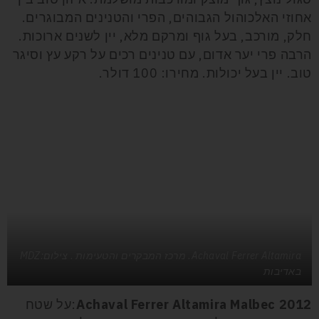
אחוזי האלכוהול הגבוהים, הפרי והטנינים המבוגרים.
חלק, מורכב, בעל גוף ומרקם מלא, יין לשנים ארוכות.
הרבה פרי יער אדום, עם טנינים רכים על רקע עץ וסיגר
טוב. יין בעל יכולות. מחירו: 100 דולר.
Achaval Ferrer Altamira. מרכז המבקרים והטעימות . צילום:MDZ
באדיבות
Achaval Ferrer Altamira Malbec 2012
:על שטח