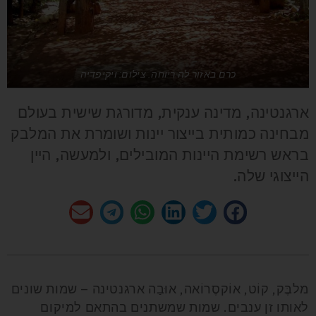
כרם באזור לה ריוחה. צילום: ויקיפדיה
ארגנטינה, מדינה ענקית, מדורגת שישית בעולם
מבחינה כמותית בייצור יינות ושומרת את המלבק
בראש רשימת היינות המובילים, ולמעשה, היין
הייצוגי שלה.
מלבֶּק, קוֹט, אוֹקסֶרוֹאה, אוּבַה ארגנטינה – שמות שונים
לאותו זן ענבים. שמות שמשתנים בהתאם למיקום