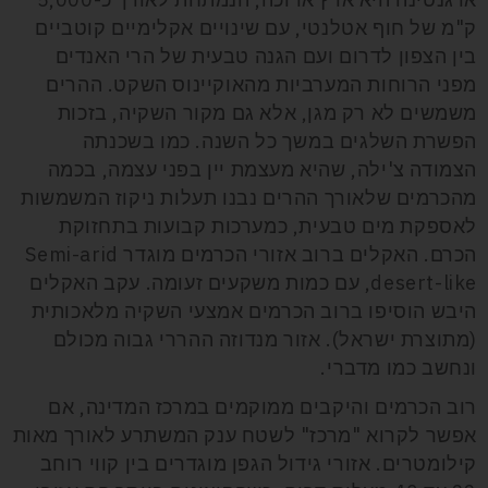
ק"מ של חוף אטלנטי, עם שינויים אקלימיים קוטביים
בין הצפון לדרום ועם הגנה טבעית של הרי האנדים
מפני הרוחות המערביות מהאוקיינוס השקט. ההרים
משמשים לא רק מגן, אלא גם מקור השקיה, בזכות
הפשרת השלגים במשך כל השנה. כמו בשכנתה
הצמודה צ'ילה, שהיא מעצמת יין בפני עצמה, בכמה
מהכרמים שלאורך ההרים נבנו תעלות ניקוז המשמשות
לאספקת מים טבעית, כמערכות קבועות בתחזוקת
הכרם. האקלים ברוב אזורי הכרמים מוגדר Semi-arid
desert-like, עם כמות משקעים זעומה. עקב האקלים
היבש הוסיפו ברוב הכרמים אמצעי השקיה מלאכותית
(מתוצרת ישראל). אזור מנדוזה ההררי גבוה מכולם
ונחשב כמו מדברי.
רוב הכרמים והיקבים ממוקמים במרכז המדינה, אם
אפשר לקרוא "מרכז" לשטח ענק המשתרע לאורך מאות
קילומטרים. אזורי גידול הגפן מוגדרים בין קווי רוחב