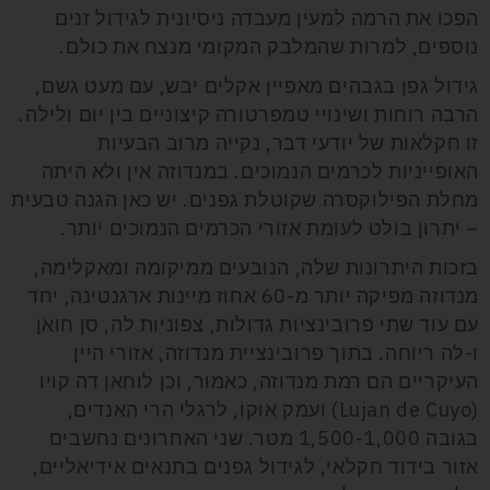
הפכו את הרמה למעין מעבדה ניסיונית לגידול זנים
נוספים, למרות שהמלבק המקומי מנצח את כולם.
גידול גפן בגבהים מאפיין אקלים יבש, עם מעט גשם,
הרבה רוחות ושינויי טמפרטורה קיצוניים בין יום ולילה.
זו חקלאות של יודעי דבר, נקייה מרוב הבעיות
האופייניות לכרמים הנמוכים. במנדוזה אין ולא היתה
מחלת הפילוקסרה שקוטלת גפנים. יש כאן הגנה טבעית
– יתרון בולט לעומת אזורי הכרמים הנמוכים יותר.
בזכות היתרונות שלה, הנובעים ממיקומה ומאקלימה,
מנדוזה מפיקה יותר מ-60 אחוז מיינות ארגנטינה, יחד
עם עוד שתי פרובינציות גדולות, צפוניות לה, סן חואן
ו-לה ריוחה. בתוך פרובינציית מנדוזה, אזורי היין
העיקריים הם רמת מנדוזה, כאמור, וכן לוחאן דה קויו
(Lujan de Cuyo) ועמק אוּקוֹ, לרגלי הרי האנדים,
בגובה 1,500-1,000 מטר. שני האחרונים נחשבים
אזור בידוד חקלאי, לגידול גפנים בתנאים אידיאליים,