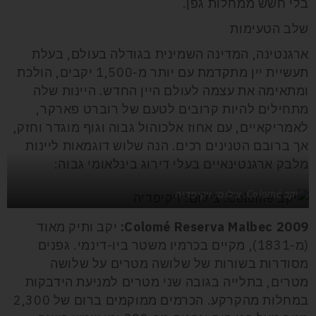
בלי חשש ממחלות גפן.
שלב הטעימות
ארגנטינה, המדינה השמינית בגודלה בעולם, בעלת
תעשיית יין מתקדמת עם יותר מ-1,500 יקבים, הולכת
ומתאימה את עצמה לעולם היין החדש. היינות שלה
מתחילים להיות קרובים לטעם של רוברט פארקר,
לאמריקאיים, עם אחוז אלכוהול גבוה וגוף מוגדר וחזק,
אך ברובם הטנינים רכים. הנה שלוש דוגמאות ליינות
מלבק ארגנטינאיים בעלי דירוג בינלאומי גבוה:
יקב Colomé. צילום: ויקיפדיה
Colomé Reserva Malbec 2009
:
יקב ותיק מאוד
(מ-1831), מקיים בכרמיו משטר ביו-דינמי. גפנים
מסודרות בשורות של שלושה מטרים על שלושה
מטרים, בתלייה בגובה שני מטרים למניעת הידבקות
במחלות מהקרקע. הכרמים ממוקמים ברום של 2,300