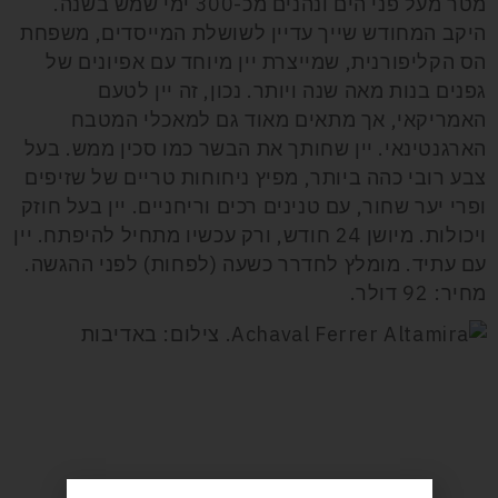
מטר מעל פני הים ונהנים מכ-300 ימי שמש בשנה.
היקב המחודש שייך עדיין לשושלת המייסדים, משפחת
הס הקליפורנית, שמייצרת יין מיוחד עם אפיונים של
גפנים בנות מאה שנה ויותר. נכון, זה יין לטעם
האמריקאי, אך מתאים מאוד גם למאכלי המטבח
הארגנטינאי. יין שחותך את הבשר כמו סכין ממש. בעל
צבע רובי כהה ביותר, מפיץ ניחוחות טריים של שזיפים
ופרי יער שחור, עם טנינים רכים וריחניים. יין בעל חוזק
ויכולות. מיושן 24 חודש, ורק עכשיו מתחיל להיפתח. יין
עם עתיד. מומלץ לחדרר כשעה (לפחות) לפני ההגשה.
מחיר: 92 דולר.