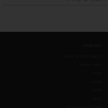
| מסעדות שף וקולינריה
ניווט במגזין
הרשמה לניוזלטר סיגאר
ניחוח הסיגאר
סטייל
תנועה
סלבס
נופש
מסעדות שף וקולינריה