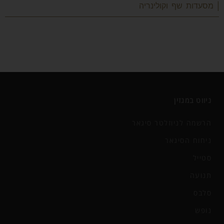
| מסעדות שף וקולינריה
ניווט במגזין
הרשמה לניוזלטר סיגאר
ניחוח הסיגאר
סטייל
תנועה
סלבס
נופש