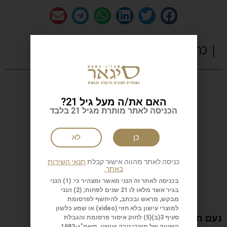
| כתבות נוספות
האם את/ה מעל גיל 21?
הכניסה לאתר מותרת מגיל 21 בלבד
כן
לא
כניסה לאתר מהווה אישור קבלת
תנאי השירות
באתר.
בכניסה לאתר זה הנני מאשר ומצהיר כי: (1) הנני
בגיר אשר מלאו לו 21 שנים לפחות; (2) הנני
מבקש, מראש ובכתב, להיחשף לפרסומת
למוצרי עישון בלא חוזי (
video
) או שמע כלשון
נעם חורב: הכתיבה המשפחה והישראליות
סעיף 3(ב)(5) לחוק איסור פרסומת והגבלת
השיווק של מוצרי טבק ועישון, תשמ"ג-1983.