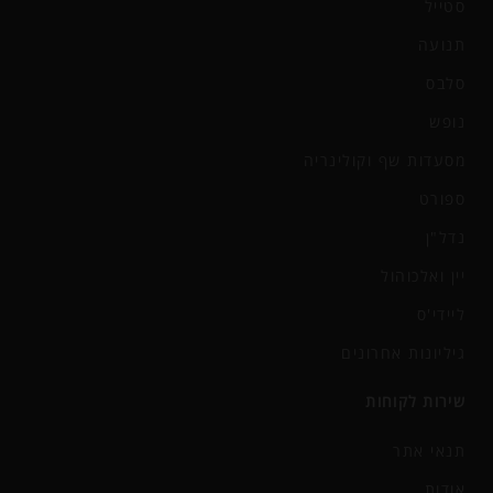
סטייל
תנועה
סלבס
נופש
מסעדות שף וקולינריה
ספורט
נדל"ן
יין ואלכוהול
ליידי'ס
גיליונות אחרונים
שירות לקוחות
תנאי אתר
אודות