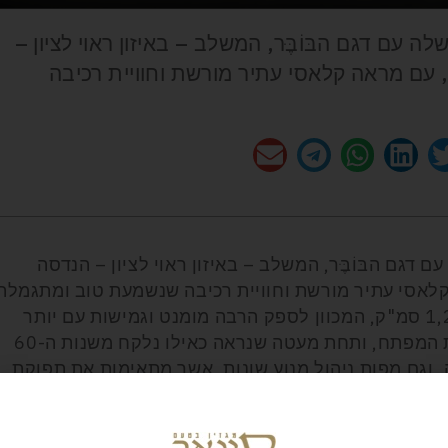
עם דגם הבּוֹבֶּּר, המשלב – באיזון ראוי לציון –
, עם מראה קלאסי עתיר מורשת וחוויית רכיבה
גם הבּוֹבֶּּר, המשלב – באיזון ראוי לציון – הנדסה
 קלאסי עתיר מורשת וחוויית רכיבה שנשמעת טוב ומתגמלת
את הרוכב. בלב המערכת מנוע בנפח 1,200 סמ"ק, המכוון לספק הרבה מומנט וגמישות עם יותר
מ-100 כוחות סוס. הסוואה היא כאן מילת המפתח, ותחת מעטה שנראה כאילו נלקח משנות ה-60
 וגם מפות ניהול מנוע שונות, אשר מתאימות את תפוקת
אלף דולר.