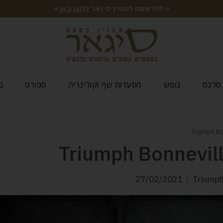
« להרשמה למגזין סיגאר
לחצו כאן
»
סלבס
נופש
מסעדות שף וקולינריה
ספורט
נ
27/02/2021