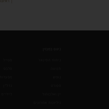
| ראיונ
ניווט במגזין
ניחוח הסיגאר
סטייל
תנועה
סלבס
נופש
מסעדות 
ספורט
נדל"ן
יין ואלכוהול
ליידי'ס
גיליונות אחרונים