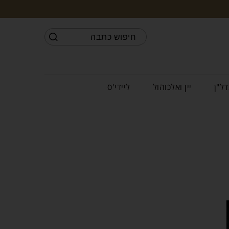
דל"ן
יין ואלכוהול
ליידי'ס