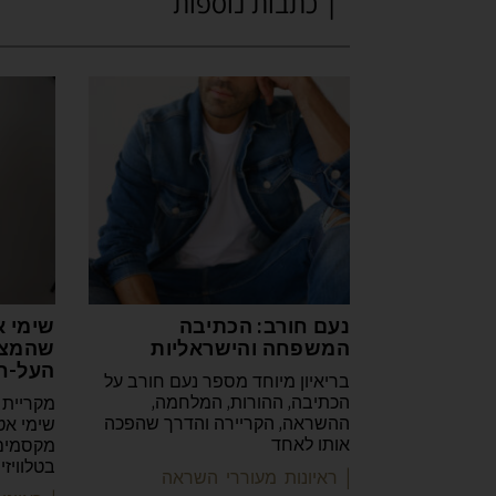
| כתבות נוספות
נעם חורב: הכתיבה
שימי א
המשפחה והישראליות
שהמצי
העל-ח
בריאיון מיוחד מספר נעם חורב על
הכתיבה, ההורות, המלחמה,
מקריית 
ההשראה, הקריירה והדרך שהפכה
שימי אט
אותו לאחד
מקסמים 
בטלוויז
| ראיונות מעוררי השראה