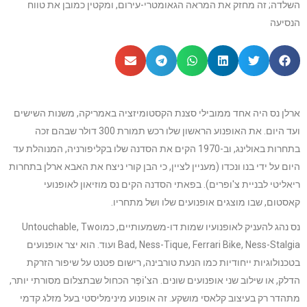
השלדה; זה מחזק את המראה הגאומטרי-עירום, ומקטין כמובן את טווח
הנסיעה
ארלן נס היה אחד ממובילי סצנת הקסטומיזציה באמריקה, משנות השישים
ועד היום. את האופנוע הראשון שלו רכש תמורת 300 דולר שבהם זכה
בתחרות באולינג, וב-1970 הקים את הסדנה שלו בקליפורניה, המנוהלת עד
היום על ידי בנו ונכדו (מעניין לציין, כי הבן קורי ניצח את האבא ארלן בתחרות
ריאליטי לבניית צ'ופרים). בפאתי הסדנה הקים נס מוזיאון לאופנועי
קאסטום, שבו מוצגים אופנועים שלו ושל מתחריו.
נס נהג להעניק לאופנועיו שמות דו-משמעותיים, כמוUntouchable, Two
Bad, Ness-Tique, Ferrari Bike, Ness-Stalgia ועוד. הוא יצר אופנועים
בטכנולוגיות ייחודיות כמו הנעת טורבינה, רישום פטנט על שיפור הזרקת
הדלק, או שילוב שני אופנועים שונים. הצ'וֹפֶּר הכחול שבתצלום מסורתי יותר,
מתהדר רק בעיצוב קלאסי מושקע. זה אופנוע מינימליסטי בעל מזלג קדמי