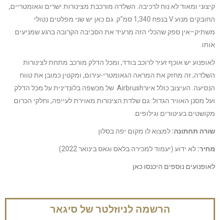
קיצוני ומאוד לא נוח לרכיבה. השלדה מורכבת מצינורות ישרים וגאומטריים,
החובקים מנוע V בנפח 1,340 סמ"ק. גם כאן יש שני מפלטים נטולי
משתיק–אין ספק שהכלי הזה מרעיד את הסביבה הקרובה ברגע שמניעים
אותו.
לאופנוע יש אוכף זעיר לרוכב בודד, ומכל הדלק מורכב מתחת לצינורות
השלדה; זה מחזק את המראה הגאומטרי-עירום, ומקטין כמובן את טווח
הנסיעה. העיצוב כולל איורAirbrush של מכשפה בלונדינית על מכל הדלק
ועל מסנן האוויר הגדול. גם שלדת הצינורות מאוירת לעייפה, וחלקי הכרום
מקושטים בעיטורים וגילופים.
שורה תחתונה:
למצוא לו מקום יפה בסלון
מחיר:
לא ידוע (יעמוד למכירה בלאס וגאס בינואר 2022)
לאופנועים נוספים היכנסו כאן
הרשמה לניוזלטר של סיגאר