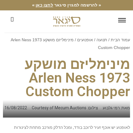
« להרשמה למגזין סיגאר
לחצו כאן
»
עמוד הבית
/
תנועה
/
אופנועים
/ מינימליזם מושקע 1973 Arlen Ness
Custom Chopper
מינימליזם מושקע
1973 Arlen Ness
Custom Chopper
מאת: רמי גלבוע
צילום: Courtesy of Mecum Auctions
16/08/2022
לאופנוע יש אוכף זעיר לרוכב בודד, ומכל הדלק מורכב מתחת לצינורות