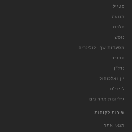
סטייל
תנועה
סלבס
נופש
מסעדות שף וקולינריה
ספורט
נדל"ן
יין ואלכוהול
ליידי'ס
גיליונות אחרונים
שירות לקוחות
תנאי אתר