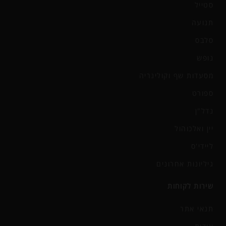
סטייל
תנועה
סלבס
נופש
מסעדות שף וקולינריה
ספורט
נדל"ן
יין ואלכוהול
ליידי'ס
גיליונות אחרונים
שירות לקוחות
תנאי אתר