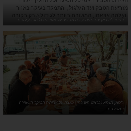
האירוע הסביר ראמי על הסיגר ועל תהליך ייצורו
מזריעת הטבק ועד הגלגול, והתמקד בעיקר באזור
ווּאֶלטה אבּאחוֹ, המשובח ביותר לגידול טבק בקובה.
ראמי ג'ובראן עם מפת קובה מסביר על אזור גידול הטבק לסיגר
ג'סאן תומא (בראש השולחן) מנצח על ארוחת הבוקר העשירה
במסעדתו