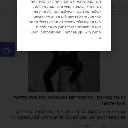
הנני מבקש לצפות בתכני האתר, וכן מספק את
| ראיונות מעוררי השראה
הצהרתי זו, באופן חופשי ותוך הבנה מוחלטת
ומלאה של מעשיי והשלכותיהם ולא תהא ו/או
למי מטעמי כל דרישה ו/או תלונה ו/או בקשה
ו/או תביעה כלפי מפעילי האתר ו/או בעלי האתר
ו/או מי מטעמם בקשר לתוכן האתר, לרבות
התוכן השיווקי, הפרסומי והאינפורמטיבי המצוי
בו.
פתח
שימי אטיאס: המנטליסט שהמציא את הסטנדאפ
העל-חושי
מקריית אתא לבמות הגדולות: שימי אטיאס מספר על הדרך
מקסמים למנטליזם, ההצלחה בטלוויזיה, הכישלונות, המשפחה
| ראיונות מעוררי השראה