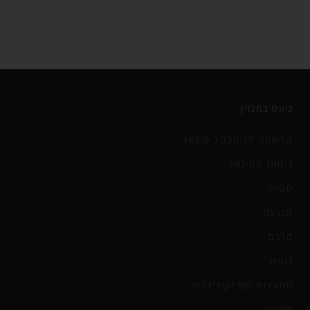
ניווט במגזין
הרשמה לניוזלטר סיגאר
ניחוח הסיגאר
סטייל
תנועה
סלבס
נופש
מסעדות שף וקולינריה
ספורט