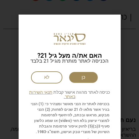
| כתבות נוספות
האם את/ה מעל גיל 21?
הכניסה לאתר מותרת מגיל 21 בלבד
כן
לא
כניסה לאתר מהווה אישור קבלת
תנאי השירות
באתר.
בכניסה לאתר זה הנני מאשר ומצהיר כי: (1) הנני
בגיר אשר מלאו לו 21 שנים לפחות; (2) הנני
מבקש, מראש ובכתב, להיחשף לפרסומת
נעם חורב: הכתיבה המשפחה והישראליות
למוצרי עישון בלא חוזי (
video
) או שמע כלשון
סעיף 3(ב)(5) לחוק איסור פרסומת והגבלת
בריאיון מיוחד מספר נעם חורב על הכתיבה, ההורות, המלחמה,
השיווק של מוצרי טבק ועישון, תשמ"ג-1983.
ההשראה, הקריירה והדרך שהפכה אותו לאחד