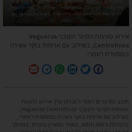
מימין: אמג'ד בראנסי, עזיז כסאברי, סמיר נסראללה, זאהי בראנסי,
טארק עבדו, יוסף נח'לה, ג'סאן תומא, ראמי ג'ובראן, בסיליוס ג'באלי,
ג'רייס אסלייח, הישאם עואד, ביאן שקייר, אשרף שיבאן, ראני אבו
רחמון
אירוע טעימת הסיגר הקובני Vegueros
Centrofinos, בשילוב עם ארוחת בוקר עשירה
במסעדת רוזמרי
חובב הסיגרים ראמי ג'ובראן ערך אירוע להצגת
וטעימת הסיגר הקובני Vegueros Centrofinos,
בשילוב עם ארוחת בוקר עשירה במסעדת רוזמרי,
בהנהלת ג'סאן תומא, באזור המעיין בנצרת. במהלך