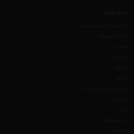
ניווט במגזין
הרשמה לניוזלטר סיגאר
ניחוח הסיגאר
סטייל
תנועה
סלבס
נופש
מסעדות שף וקולינריה
ספורט
נדל"ן
יין ואלכוהול
ליידי'ס