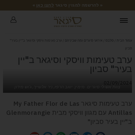
« להרשמה למגזין סיגאר
לחצו כאן
»
עמוד הבית
/
סלבס
/
אירועי סיגרים ומה שביניהם
/ ערב טעימות וויסקי וסיגאר ב"יין בעיר"
סביון
ערב טעימות וויסקי וסיגאר ב"יין
בעיר" סביון
02/09/2024
צוות אש-לי סיגרים. מימין: יואב הרפז, ניר אלשייך, ג'וש מירון
ערב טעימות סיגאר My Father Flor de Las
Antillas עם מגוון וויסקי מבית Glenmorangie
ב"יין בעיר סביון"