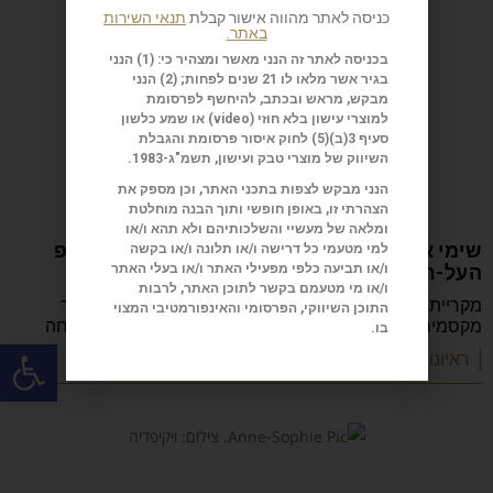
כניסה לאתר מהווה אישור קבלת
תנאי השירות
באתר.
בכניסה לאתר זה הנני מאשר ומצהיר כי: (1) הנני
בגיר אשר מלאו לו 21 שנים לפחות; (2) הנני
מבקש, מראש ובכתב, להיחשף לפרסומת
למוצרי עישון בלא חוזי (
video
) או שמע כלשון
סעיף 3(ב)(5) לחוק איסור פרסומת והגבלת
השיווק של מוצרי טבק ועישון, תשמ"ג-1983.
הנני מבקש לצפות בתכני האתר, וכן מספק את
הצהרתי זו, באופן חופשי ותוך הבנה מוחלטת
ומלאה של מעשיי והשלכותיהם ולא תהא ו/או
שימי אטיאס: המנטליסט שהמציא את הסטנדאפ
למי מטעמי כל דרישה ו/או תלונה ו/או בקשה
העל-חושי
ו/או תביעה כלפי מפעילי האתר ו/או בעלי האתר
ו/או מי מטעמם בקשר לתוכן האתר, לרבות
מקריית אתא לבמות הגדולות: שימי אטיאס מספר על הדרך
התוכן השיווקי, הפרסומי והאינפורמטיבי המצוי
מקסמים למנטליזם, ההצלחה בטלוויזיה, הכישלונות, המשפחה
בו.
פתח
| ראיונות מעוררי השראה