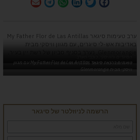
ערב טעימות סיגאר My Father Flor de Las Antillas
באדיבות אש-לי סיגרים, עם מגוון וויסקי מבית
Glenmorangie, נערך בסניף סביון של רשת יין בעיר.
הסיגרים והוויסקי, כוכבי הערב
טועמים בהנאה סיגאר My Father Flor de Las Antillas עם מגוון
דור אוחנה, נציג IBBL Spirit, מנחה את טעימת הוויסקי
וויסקי מבית Glenmorangie
הרשמה לניוזלטר של סיגאר