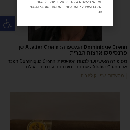
ו/או מי מטעמם בקשר לתוכן האתר, לרבות
התוכן השיווקי, הפרסומי והאינפורמטיבי המצוי
בו.
פתח
Dominique Crenn המסעדה: Atelier Crenn סן
פרנסיסקו ארצות הברית
מסיפורה האישי ועד למנות הפואטיות: Dominique Crenn הפכה
את Atelier Crenn לאחת המסעדות היוקרתיות בעולם
| מסעדות שף וקולינריה