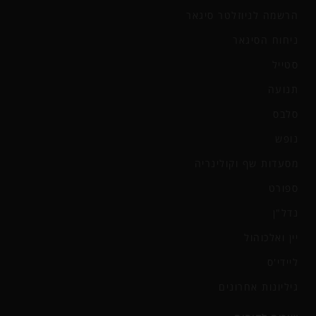
הרשמה לניוזלטר סיגאר
ניחוח הסיגאר
סטייל
תנועה
סלבס
נופש
מסעדות שף וקולינריה
ספורט
נדל"ן
יין ואלכוהול
ליידי'ס
גיליונות אחרונים