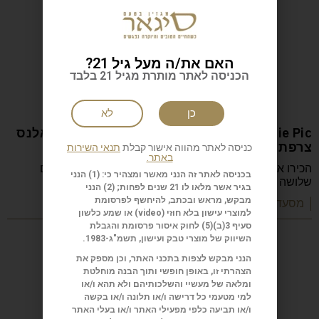
האם את/ה מעל גיל 21?
הכניסה לאתר מותרת מגיל 21 בלבד
כן
לא
Anne-Sophie Pic המסעדה: Restaurant Pic ואלנס
צרפת
כניסה לאתר מהווה אישור קבלת
תנאי השירות
באתר.
הכירו את Anne-Sophie Pic, השפית הצרפתייה היחידה עם
בכניסה לאתר זה הנני מאשר ומצהיר כי: (1) הנני
שלושה כוכבי מישלן, שמובילה את Restaurant Pic
בגיר אשר מלאו לו 21 שנים לפחות; (2) הנני
מבקש, מראש ובכתב, להיחשף לפרסומת
| מסעדות שף וקולינריה
למוצרי עישון בלא חוזי (
video
) או שמע כלשון
סעיף 3(ב)(5) לחוק איסור פרסומת והגבלת
השיווק של מוצרי טבק ועישון, תשמ"ג-1983.
הנני מבקש לצפות בתכני האתר, וכן מספק את
הצהרתי זו, באופן חופשי ותוך הבנה מוחלטת
ומלאה של מעשיי והשלכותיהם ולא תהא ו/או
למי מטעמי כל דרישה ו/או תלונה ו/או בקשה
ו/או תביעה כלפי מפעילי האתר ו/או בעלי האתר