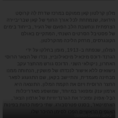
מלון קרלטון קאן ממוקם במרכז שדרת לַה קרוֹסֶט
הידועה, שנמתחת לכל אורך החוף של קאן שבריביירה
הצרפתית ונחשבת הלב הפועם של העיר, בייחוד בימים
של פסטיבל הסרטים השנתי, המתקיים באולם
הקונגרסים, מרחק הליכה מהקרלטון.
המלון, שנפתח ב-1913, מומן בחלקו על ידי
הגרנד-דוכס מיכאיל מיכאילוביץ, נכדו של הצאר הרוסי
האחרון, ניקולאי השני. הדוכס גורש מהחצר עקב
נישואים ללא אישור לנכדתו של פושקין, הנחותה ממנו
מבחינה מעמדית, והתיישב בקאן, שם התגעגע לפאר
החצר הרוסית ויזם את הקמת המלון. התוצאה היא
ארמון ענק ומפואר במיוחד, שמושפע מאדריכלות
הבֶּל-אֶפּוֹק ומזכיר את הגרנדיוזיות של ארמון הצאר,
האֶרמיטאז', בסנט פטרסבורג. שתי כיפות כהות בפינות
האגפים הראשיים הפכו לסימן ההיכר שלו.
צילום: Carlton Cannes