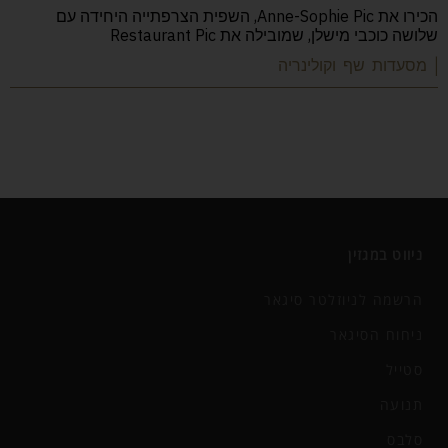
הכירו את Anne-Sophie Pic, השפית הצרפתייה היחידה עם
שלושה כוכבי מישלן, שמובילה את Restaurant Pic
| מסעדות שף וקולינריה
ניווט במגזין
הרשמה לניוזלטר סיגאר
ניחוח הסיגאר
סטייל
תנועה
סלבס