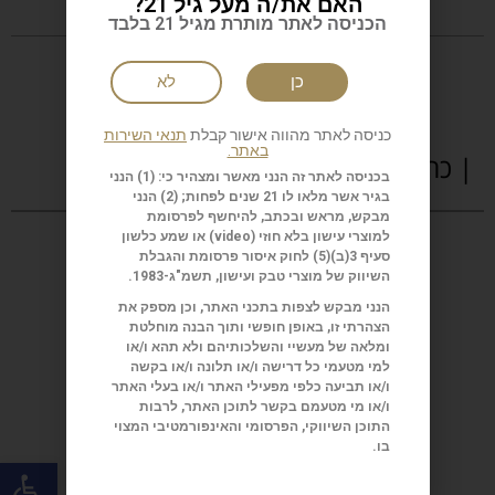
האם את/ה מעל גיל 21?
הכניסה לאתר מותרת מגיל 21 בלבד
כן
לא
כניסה לאתר מהווה אישור קבלת
תנאי השירות
באתר.
| כתבות נוספות
בכניסה לאתר זה הנני מאשר ומצהיר כי: (1) הנני
בגיר אשר מלאו לו 21 שנים לפחות; (2) הנני
מבקש, מראש ובכתב, להיחשף לפרסומת
למוצרי עישון בלא חוזי (
video
) או שמע כלשון
סעיף 3(ב)(5) לחוק איסור פרסומת והגבלת
השיווק של מוצרי טבק ועישון, תשמ"ג-1983.
הנני מבקש לצפות בתכני האתר, וכן מספק את
הצהרתי זו, באופן חופשי ותוך הבנה מוחלטת
ומלאה של מעשיי והשלכותיהם ולא תהא ו/או
למי מטעמי כל דרישה ו/או תלונה ו/או בקשה
ו/או תביעה כלפי מפעילי האתר ו/או בעלי האתר
ו/או מי מטעמם בקשר לתוכן האתר, לרבות
התוכן השיווקי, הפרסומי והאינפורמטיבי המצוי
בו.
פתח