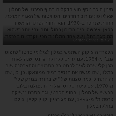
סימן היכר נוסף הוא הדקלים בחוף הפרטי של המלון,
שאליו פונים רוב החדרים והסוויטות של האגף המרכזי.
החוף, שנחכר ב-1930, הוא החוף הפרטי הראשון
בקאן. איכשהו הים התיכון כחול יותר ונקי יותר כשהוא
ממוסגר בחלון של אחד המלונות הכי יוקרתיים בצרפת.
צילום: Carlton Cannes
אלפרד היצ'קוק השתמש במלון לצילומי סרטו "לתפוס
גנב" מ-1954, עם גרייס קלי וקרי גרנט. שנה לאחר
מכן קלי שבה לעיר לפסטיבל הסרטים והתאכסנה שוב
במלון, שם פגשה את הנסיך רנייה ממונאקו. כן, כן, שם
זה התחיל. כמה סצנות של "יש בחורה במרק שלי"
מ-1970, עם פיטר סלרס וגולדי הון, צולמו בלובי
הראשי של המלון ובחוף הפרטי, וגם הסרט "נשיקה
צרפתית" מ-1995, עם מג ראיין וקווין קליין, צולם
בחלקו במלון.
https://carltoncannes.com/en