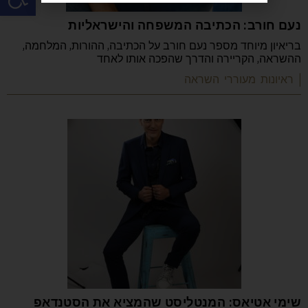
נעם חורב: הכתיבה המשפחה והישראליות
בריאיון מיוחד מספר נעם חורב על הכתיבה, ההורות, המלחמה,
ההשראה, הקריירה והדרך שהפכה אותו לאחד
| ראיונות מעוררי השראה
שימי אטיאס: המנטליסט שהמציא את הסטנדאפ