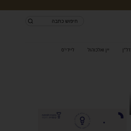
דל"ן
יין ואלכוהול
ליידי'ס