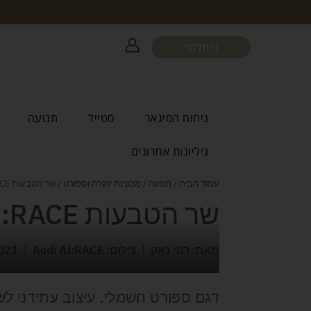
ניוזלטר
ניחוח הסיגאר
סטייל
תנועה
גיליונות אחרונים
עמוד הבית
/
תנועה
/
מכוניות יוקרה וספורט
/ שר הטבעות Audi AI:RACE
שר הטבעות Audi AI:RACE
מאת: רוני נאק
צילום: Audi AI:RACE
021
דגם ספורט חשמלי. עיצוב עתידני לש