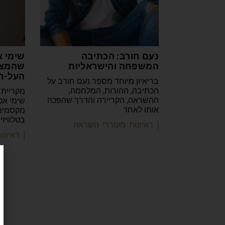
נעם חורב: הכתיבה
שימי א
המשפחה והישראליות
שהמצי
העל-ח
בריאיון מיוחד מספר נעם חורב על
הכתיבה, ההורות, המלחמה,
מקריית 
ההשראה, הקריירה והדרך שהפכה
שימי אט
אותו לאחד
מקסמים 
בטלוויז
| ראיונות מעוררי השראה
| ראיונ