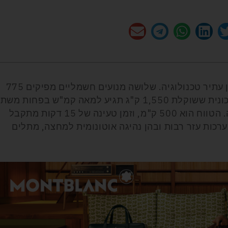
דגם ספורט חשמלי. עיצוב עתידני לשרירן עתיר טכנולוגיה. שלושה מנועים חשמליים מפיקים 775
כ"ס ומומנט 83 קג"מ. זה מספיק כדי שמכונית ששוקלת 1,550 ק"ג תגיע למאה קמ"ש בפחות משת
שניות, גם בזכות האחיזה של הנעה כפולה. הטווח הוא 500 ק"מ, וזמן טעינה של 15 דקות מתקבל
 לצד מערכות עזר רבות ובהן נהיגה אוטונומית למחצה, מתלים