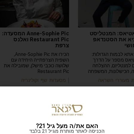
טיאס: המנטליסט
Anne-Sophie Pic המסעדה:
א את הסטנדאפ
Restaurant Pic ואלנס
ושי
צרפת
אתא לבמות הגדולות:
הכירו את Anne-Sophie Pic,
יאס מספר על הדרך
השפית הצרפתייה היחידה עם
למנטליזם, ההצלחה
שלושה כוכבי מישלן, שמובילה את
יה, הכישלונות, המשפחה
Restaurant Pic
ות מעוררי השראה
| מסעדות שף וקולינריה
האם את/ה מעל גיל 21?
הכניסה לאתר מותרת מגיל 21 בלבד