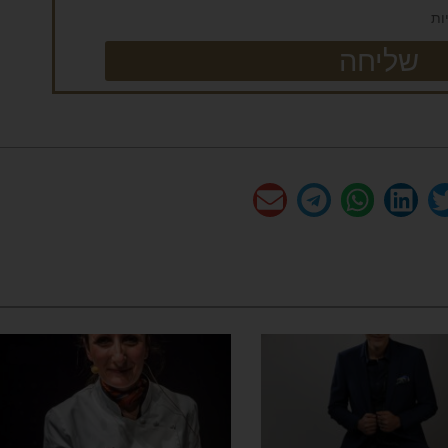
ות
שליחה