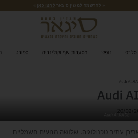
« להרשמה למגזין סיגאר
לחצו כאן
»
סלבס
נופש
מסעדות שף וקולינריה
ספורט
נ
20/02/2
Audi AI:RACE
רירן עתיר טכנולוגיה. שלושה מנועים חשמליים