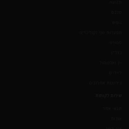
תנועה
סלבס
נופש
מסעדות שף וקולינריה
ספורט
נדל"ן
יין ואלכוהול
ליידי'ס
גיליונות אחרונים
שירות לקוחות
תנאי אתר
אודות
צור קשר