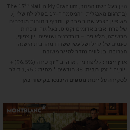
th
היין בעל השם המוזר, The 17
Nail in My Cranium
(בתרגום מאנגלית: "המסמר ה-17 בגולגולת שלי"),
מאופיין בצבע שחור מבריק, ומדיף ניחוחות מורכבים
של פרחי אביב אדומים וקסיס. בעל גוף ונוכחות
מרשימה, מלא פרי – דובדבנים ושזיפים. יין צפוף,
טעמים של גריל ושל עשן ששרדו מהחבית הישנה
הצרובה. בן לוויה נהדר לסיגר משובח.
ארץ ייצור:
קליפורניה, ארה"ב *
זן:
סירה (96.5%) +
וִיוֹניֵיה *
זמן חבית:
38 חודשים *
מחיר:
1,950 דולר
לסקירה על יינות נוספים היכנסו בקישור כאן