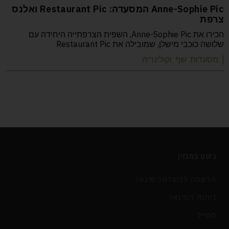
Anne-Sophie Pic המסעדה: Restaurant Pic ואלנס
צרפת
הכירו את Anne-Sophie Pic, השפית הצרפתייה היחידה עם
שלושה כוכבי מישלן, שמובילה את Restaurant Pic
| מסעדות שף וקולינריה
ניווט במגזין
הרשמה לניוזלטר סיגאר
ניחוח הסיגאר
סטייל