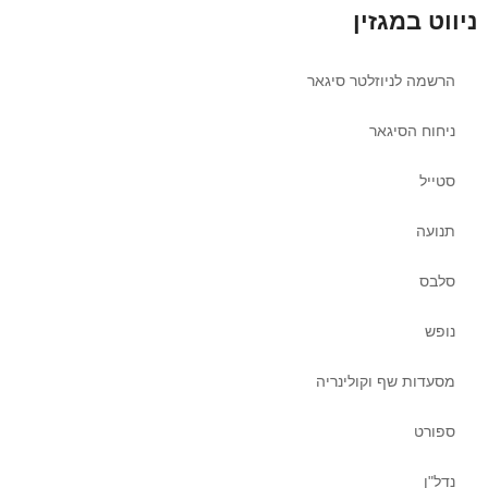
ניווט במגזין
הרשמה לניוזלטר סיגאר
ניחוח הסיגאר
סטייל
תנועה
סלבס
נופש
מסעדות שף וקולינריה
ספורט
נדל"ן