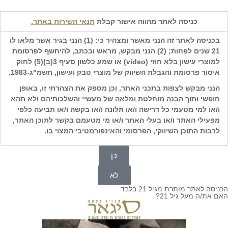
« להרשמה למגזין סיגאר
לחצו כאן
»
כניסה לאתר מהווה אישור קבלת
תנאי השירות באתר.
בכניסה לאתר זה הנני מאשר ומצהיר כי: (1) הנני בגיר אשר מלאו לו
21 שנים לפחות; (2) הנני מבקש, מראש ובכתב, להיחשף לפרסומת
למוצרי עישון בלא חוזי (
video
) או שמע כלשון סעיף 3(ב)(5) לחוק
איסור פרסומת והגבלת השיווק של מוצרי טבק ועישון, תשמ"ג-1983.
הנני מבקש לצפות בתכני האתר, וכן מספק את הצהרתי זו, באופן
ינואר ב26, 2021
חופשי ותוך הבנה מוחלטת ומלאה של מעשיי והשלכותיהם ולא תהא
ו/או למי מטעמי כל דרישה ו/או תלונה ו/או בקשה ו/או תביעה כלפי
מפעילי האתר ו/או בעלי האתר ו/או מי מטעמם בקשר לתוכן האתר,
לרבות התוכן השיווקי, הפרסומי והאינפורמטיבי המצוי בו.
כן
לא
הכניסה לאתר מותרת מגיל 21 בלבד
האם את/ה מעל גיל 21?