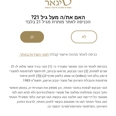
האם את/ה מעל גיל 21?
הכניסה לאתר מותרת מגיל 21 בלבד
לא
כן
כניסה לאתר מהווה אישור קבלת
תנאי השירות באתר.
בכניסה לאתר זה הנני מאשר ומצהיר כי: (1) הנני בגיר אשר מלאו לו 21
שנים לפחות; (2) הנני מבקש, מראש ובכתב, להיחשף לפרסומת למוצרי
עישון בלא חוזי (
video
) או שמע כלשון סעיף 3(ב)(5) לחוק איסור
פרסומת והגבלת השיווק של מוצרי טבק ועישון, תשמ"ג-1983.
הנני מבקש לצפות בתכני האתר, וכן מספק את הצהרתי זו, באופן חופשי
ותוך הבנה מוחלטת ומלאה של מעשיי והשלכותיהם ולא תהא ו/או למי
מטעמי כל דרישה ו/או תלונה ו/או בקשה ו/או תביעה כלפי מפעילי האתר
ו/או בעלי האתר ו/או מי מטעמם בקשר לתוכן האתר, לרבות התוכן
השיווקי, הפרסומי והאינפורמטיבי המצוי בו.
שירות לקוחות