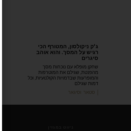
ג'ק ניקולסון, המטורף הכי
רגיש על המסך. והוא אוהב
סיגרים
שחקן מופלא עם נוכחות מסך
מהפנטת, שגילם את המוטרפות
והמופרעות שבדמויות הקולנועיות, וכל
דמות שגילם
| סטאר וסיגאר
ניווט במגזין