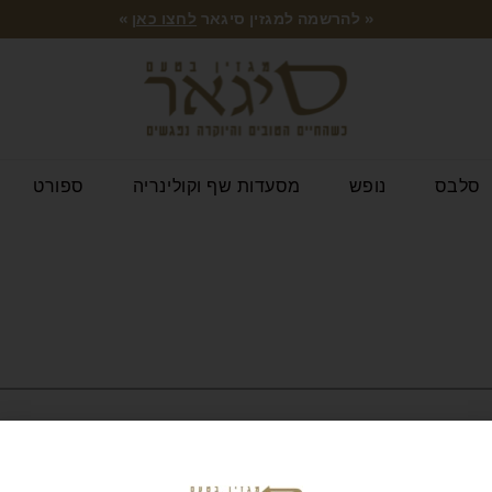
« להרשמה למגזין סיגאר
לחצו כאן
»
סלבס
נופש
מסעדות שף וקולינריה
ספורט