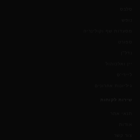
סלבס
נופש
מסעדות שף וקולינריה
ספורט
נדל"ן
יין ואלכוהול
ליידי'ס
גיליונות אחרונים
שירות לקוחות
תנאי אתר
אודות
צור קשר