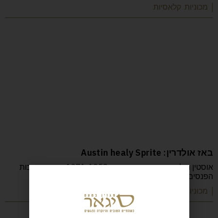
| מכוניות קלאסיות
באז אולדרין: Austin healy Sprite
אוסטין הילי ספרייט יוצרה בשנים 1971-1958, ומוכרת בזכות
הפנסים הבולטים בדור הראשון. המנוע בנפח 950
| מכוניות קלאסיות