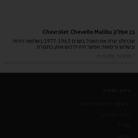
בן אפלק Chevrolet Chevelle Malibu
שברולט יצרה את השבל בשנים 1977-1963 בשלושה דורות
ובשלוש גרסאות: אפשר היה לרכוש אותן בתצורת
| מכוניות קלאסיות
ניווט במגזין
הרשמה לניוזלטר סיגאר
ניחוח הסיגאר
סטייל
תנועה