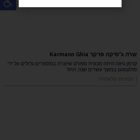
שרה ג'סיקה פרקר Karmann Ghia
קרמן גיאה היתה מכונית ספורט שיוצרה במספרים גדולים על ידי
פולקסווגן במשך עשרים שנה, החל
| מכוניות קלאסיות