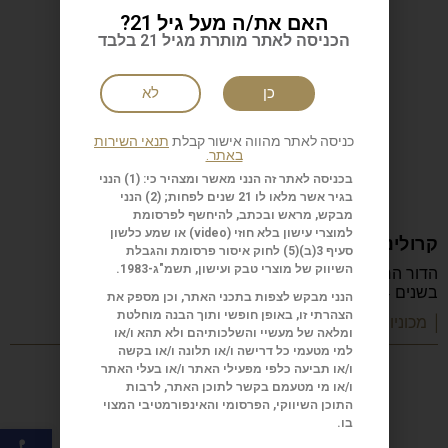
האם את/ה מעל גיל 21?
הכניסה לאתר מותרת מגיל 21 בלבד
כן
לא
כניסה לאתר מהווה אישור קבלת
תנאי השירות
באתר.
בכניסה לאתר זה הנני מאשר ומצהיר כי: (1) הנני
בגיר אשר מלאו לו 21 שנים לפחות; (2) הנני
מבקש, מראש ובכתב, להיחשף לפרסומת
למוצרי עישון בלא חוזי (
video
) או שמע כלשון
קרולינה הררה: Mercedes SL
סעיף 3(ב)(5) לחוק איסור פרסומת והגבלת
השיווק של מוצרי טבק ועישון, תשמ"ג-1983.
הדור הראשון של ה-SL (ראשי תיבות של Sport Light) יוצר
בשנים 1963-1954, ועד היום הוא
הנני מבקש לצפות בתכני האתר, וכן מספק את
הצהרתי זו, באופן חופשי ותוך הבנה מוחלטת
| מכוניות קלאסיות
ומלאה של מעשיי והשלכותיהם ולא תהא ו/או
למי מטעמי כל דרישה ו/או תלונה ו/או בקשה
ו/או תביעה כלפי מפעילי האתר ו/או בעלי האתר
ו/או מי מטעמם בקשר לתוכן האתר, לרבות
התוכן השיווקי, הפרסומי והאינפורמטיבי המצוי
בו.
פתח