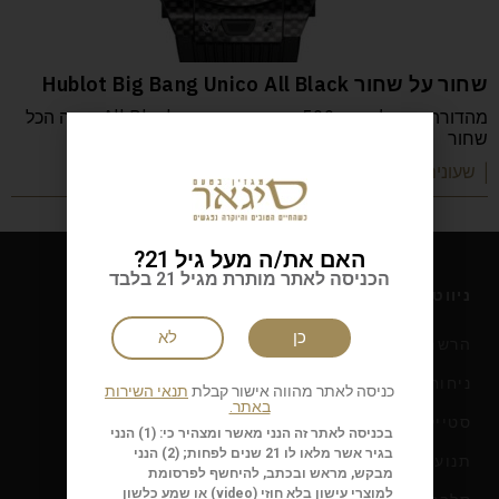
שחור על שחור Hublot Big Bang Unico All Black
מהדורה מוגבלת בת 500 יחידות, הנקראת All Black, שבה הכל
שחור
| שעונים ותכשיטים
האם את/ה מעל גיל 21?
הכניסה לאתר מותרת מגיל 21 בלבד
ניווט במגזין
כן
לא
הרשמה לניוזלטר סיגאר
ניחוח הסיגאר
כניסה לאתר מהווה אישור קבלת
תנאי השירות
באתר.
סטייל
בכניסה לאתר זה הנני מאשר ומצהיר כי: (1) הנני
בגיר אשר מלאו לו 21 שנים לפחות; (2) הנני
תנועה
מבקש, מראש ובכתב, להיחשף לפרסומת
למוצרי עישון בלא חוזי (
video
) או שמע כלשון