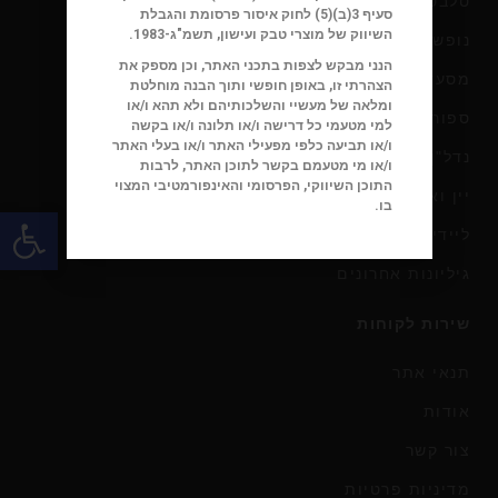
סלבס
סעיף 3(ב)(5) לחוק איסור פרסומת והגבלת
השיווק של מוצרי טבק ועישון, תשמ"ג-1983.
נופש
הנני מבקש לצפות בתכני האתר, וכן מספק את
מסעדות שף וקולינריה
הצהרתי זו, באופן חופשי ותוך הבנה מוחלטת
ומלאה של מעשיי והשלכותיהם ולא תהא ו/או
ספורט
למי מטעמי כל דרישה ו/או תלונה ו/או בקשה
ו/או תביעה כלפי מפעילי האתר ו/או בעלי האתר
נדל"ן
ו/או מי מטעמם בקשר לתוכן האתר, לרבות
התוכן השיווקי, הפרסומי והאינפורמטיבי המצוי
יין ואלכוהול
בו.
פתח
ליידי'ס
גיליונות אחרונים
שירות לקוחות
תנאי אתר
אודות
צור קשר
מדיניות פרטיות