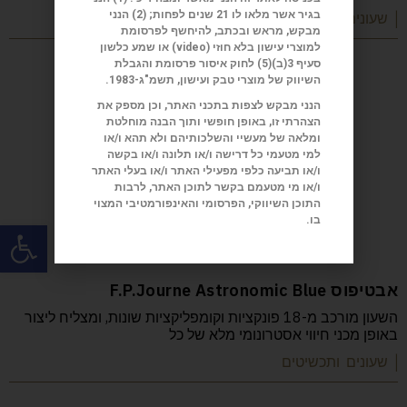
בגיר אשר מלאו לו 21 שנים לפחות; (2) הנני
| שעונים ותכשיטים
מבקש, מראש ובכתב, להיחשף לפרסומת
למוצרי עישון בלא חוזי (
video
) או שמע כלשון
סעיף 3(ב)(5) לחוק איסור פרסומת והגבלת
השיווק של מוצרי טבק ועישון, תשמ"ג-1983.
הנני מבקש לצפות בתכני האתר, וכן מספק את
הצהרתי זו, באופן חופשי ותוך הבנה מוחלטת
ומלאה של מעשיי והשלכותיהם ולא תהא ו/או
למי מטעמי כל דרישה ו/או תלונה ו/או בקשה
ו/או תביעה כלפי מפעילי האתר ו/או בעלי האתר
ו/או מי מטעמם בקשר לתוכן האתר, לרבות
התוכן השיווקי, הפרסומי והאינפורמטיבי המצוי
בו.
פתח
אבטיפוס F.P.Journe Astronomic Blue
השעון מורכב מ-18 פונקציות וקומפליקציות שונות, ומצליח ליצור
באופן מכני חיווי אסטרונומי מלא של כל
| שעונים ותכשיטים