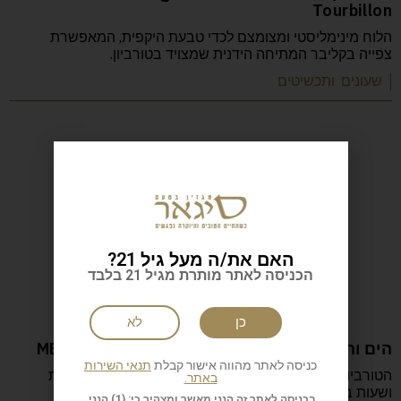
Tourbillon
הלוח מינימליסטי ומצומצם לכדי טבעת היקפית, המאפשרת
צפייה בקליבר המתיחה הידנית שמצויד בטורביון.
| שעונים ותכשיטים
האם את/ה מעל גיל 21?
הכניסה לאתר מותרת מגיל 21 בלבד
כן
לא
הים והאדום MB&F HM7 Aquapod Platinum Red
כניסה לאתר מהווה אישור קבלת
תנאי השירות
הטורביון שלו מתנוסס במרכז, וסביבו חגות טבעות של דקות
באתר.
ושעות במיצג תלת-ממדי שאינו עוצר לעולם.
בכניסה לאתר זה הנני מאשר ומצהיר כי: (1) הנני