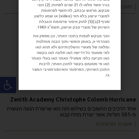
בגיר אשר מלאו לו 21 שנים לפחות; (2) הנני
| שעונים ותכשיטים
מבקש, מראש ובכתב, להיחשף לפרסומת
למוצרי עישון בלא חוזי (
video
) או שמע כלשון
סעיף 3(ב)(5) לחוק איסור פרסומת והגבלת
השיווק של מוצרי טבק ועישון, תשמ"ג-1983.
הנני מבקש לצפות בתכני האתר, וכן מספק את
הצהרתי זו, באופן חופשי ותוך הבנה מוחלטת
ומלאה של מעשיי והשלכותיהם ולא תהא ו/או
למי מטעמי כל דרישה ו/או תלונה ו/או בקשה
ו/או תביעה כלפי מפעילי האתר ו/או בעלי האתר
ו/או מי מטעמם בקשר לתוכן האתר, לרבות
התוכן השיווקי, הפרסומי והאינפורמטיבי המצוי
בו.
פתח
Zenith Academy Christophe Colomb Hurricane
אחד הרכיבים החשובים בשילוש הזה הוא שרשרת הנעה העשויה
מ-585 חוליות, אשר יוצרת מתח קבוע
| שעונים ותכשיטים