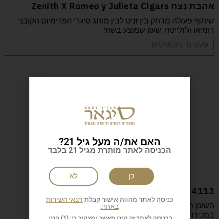
אהבת נצח Zenith X Romeo y Julieta Cigars
שיתוף פעולה מרתק בין זניט לבין מותג סיגרי הפרימיום הקובני
רומיאו וג'ולייטה. שעון שמוצע בשתי
| שעונים ותכשיטים
האם את/ה מעל גיל 21?
הכניסה לאתר מותרת מגיל 21 בלבד
כן
לא
Rolex Ref 4113 הקלאסיקה של הקלאסיקה
כניסה לאתר מהווה אישור קבלת
תנאי השירות
השעון הזה שבר את שיא המחיר של שעוני וינטג', כשהביא
באתר.
במכירה פומבית סכום דמיוני של
בכניסה לאתר זה הנני מאשר ומצהיר כי: (1) הנני