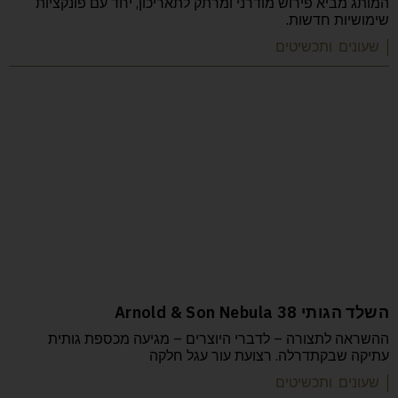
המותג מביא פירוש מודרני ומרתק לתאריכון, יחד עם פונקציות
שימושיות חדשות.
| שעונים ותכשיטים
השלד הגותי Arnold & Son Nebula 38
ההשראה לתצורה – לדברי היוצרים – מגיעה מכספת גותית
עתיקה שבקתדרלה. רצועת עור עגל חלקה
| שעונים ותכשיטים