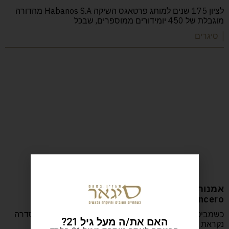
לציון 175 שנים למותג פרטאגס השיקה Habanos S.A מהדורה
מוגבלת של 450 יומידורים ממוספרים, שבכל
| סיגרים
אמנות הבלנד והציור Bellas Artes Maduro
Lancero
כשמביטים בחבק היפהפה של הסיגר הזה מבינים מדוע הסדרה
האם את/ה מעל גיל 21?
נקראת Bellas Artes, שזה בספרדית "אמנות