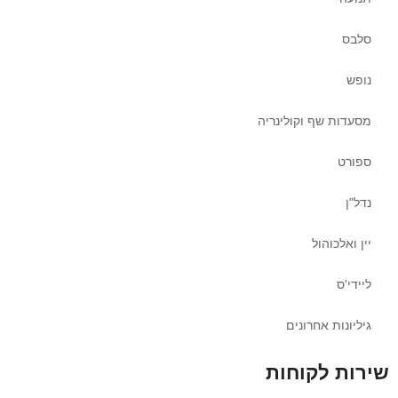
סלבס
נופש
מסעדות שף וקולינריה
ספורט
נדל"ן
יין ואלכוהול
ליידי'ס
גיליונות אחרונים
שירות לקוחות