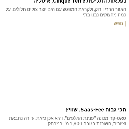
נפלאות התלילוּת Cinque Terre, איטליה
האזור הררי וירוק, ולקראת המפגש עם הים יוצר צוקים תלולים. על
כמה מהצוקים נבנו בתי
| נופש
הכי גבוה Saas-Fee, שוויץ
סַאס-פֶה מכונה "פנינת האלפים", והיא אכן כזאת. עיירה נחבאת
וציורית, השוכנת בגובה 1,800 מ', במרחק