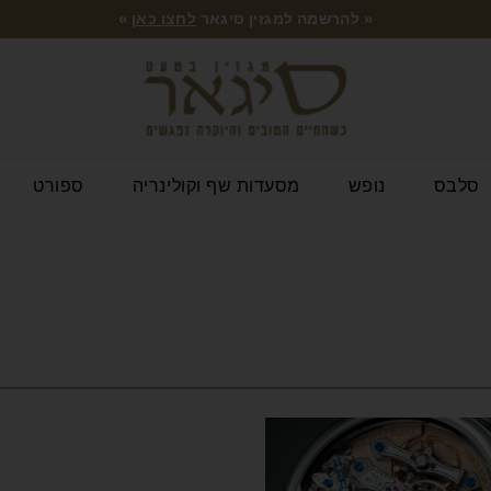
« להרשמה למגזין סיגאר
לחצו כאן
»
סלבס
נופש
מסעדות שף וקולינריה
ספורט