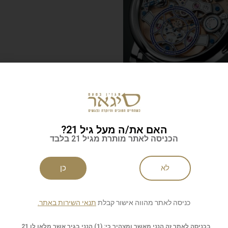
חדש בשכונה Marco Lang
אור הירח Arnold & Son
Perpetual Moon Obsidian
Zweig
הראשון שהוא מציג נראה
ים". צד אחד נקי מאוד
יחידות, מוקיר את הלווין הגדול בי
סטי, עם לוח
של כדור הארץ
האם את/ה מעל גיל 21?
הכניסה לאתר מותרת מגיל 21 בלבד
ם ותכשיטים
| שעונים ותכשיטים
לא
כן
כניסה לאתר מהווה אישור קבלת
תנאי השירות באתר.
בכניסה לאתר זה הנני מאשר ומצהיר כי: (1) הנני בגיר אשר מלאו לו 21