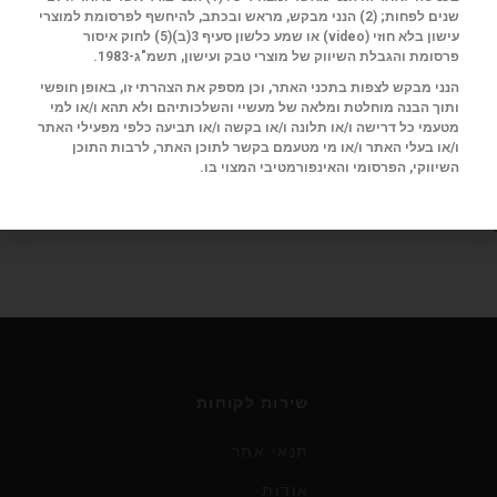
שנים לפחות; (2) הנני מבקש, מראש ובכתב, להיחשף לפרסומת למוצרי
עישון בלא חוזי (
video
) או שמע כלשון סעיף 3(ב)(5) לחוק איסור
פרסומת והגבלת השיווק של מוצרי טבק ועישון, תשמ"ג-1983.
הנני מבקש לצפות בתכני האתר, וכן מספק את הצהרתי זו, באופן חופשי
ותוך הבנה מוחלטת ומלאה של מעשיי והשלכותיהם ולא תהא ו/או למי
מסלול. פורמולה 1
מטעמי כל דרישה ו/או תלונה ו/או בקשה ו/או תביעה כלפי מפעילי האתר
עונת 2021 של הגרנד-פרי נפתחה
ו/או בעלי האתר ו/או מי מטעמם בקשר לתוכן האתר, לרבות התוכן
השיווקי, הפרסומי והאינפורמטיבי המצוי בו.
זות נהגים ודרמות גדולות,
 שמלוות את מירוצי
שירות לקוחות
תנאי אתר
אודות