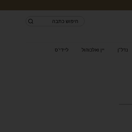
נדל"ן
יין ואלכוהול
ליידי'ס