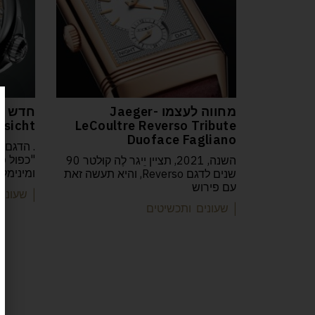
מחווה לעצמו Jaeger-
esicht
LeCoultre Reverso Tribute
Duoface Fagliano
. הדגם 
"כפול פנ
השנה, 2021, תציין יֵיגר לֶה קוּלטר 90
ומינימלי
שנים לדגם Reverso, והיא תעשה זאת
עם פירוש
| שעוני
| שעונים ותכשיטים