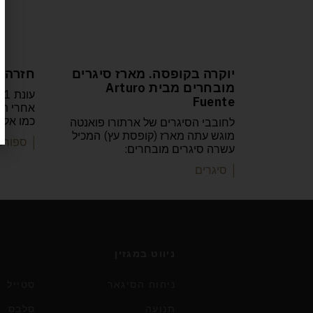
יוקרה בקופסה. מארז סיגרים
חזרה ל
מובחרים מבית Arturo
Fuente
אחרי תזו
כמו אלה
לחובבי הסיגרים של ארתורו פואנטה
מוגש עתה מארז (קופסת עץ) המכיל
| ספורט
עשרה סיגרים מובחרים:
| סיגרים
ניווט במגזין
ניחוח הסיגאר
סטייל
תנועה
סלבס