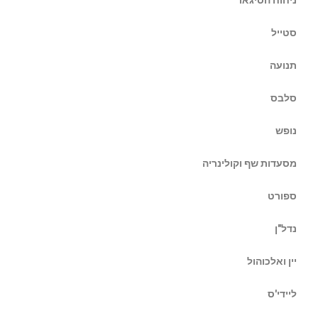
סטייל
תנועה
סלבס
נופש
מסעדות שף וקולינריה
ספורט
נדל"ן
יין ואלכוהול
ליידי'ס