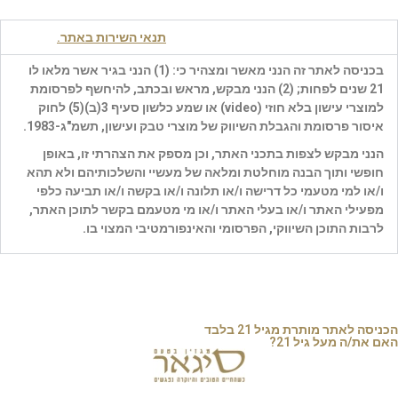
« להרשמה למגזין סיגאר
לחצו כאן
»
כניסה לאתר מהווה אישור קבלת
תנאי השירות באתר.
בכניסה לאתר זה הנני מאשר ומצהיר כי: (1) הנני בגיר אשר מלאו לו
21 שנים לפחות; (2) הנני מבקש, מראש ובכתב, להיחשף לפרסומת
למוצרי עישון בלא חוזי (
video
) או שמע כלשון סעיף 3(ב)(5) לחוק
איסור פרסומת והגבלת השיווק של מוצרי טבק ועישון, תשמ"ג-1983.
הנני מבקש לצפות בתכני האתר, וכן מספק את הצהרתי זו, באופן
פברואר ב23, 2022
חופשי ותוך הבנה מוחלטת ומלאה של מעשיי והשלכותיהם ולא תהא
ו/או למי מטעמי כל דרישה ו/או תלונה ו/או בקשה ו/או תביעה כלפי
מפעילי האתר ו/או בעלי האתר ו/או מי מטעמם בקשר לתוכן האתר,
לרבות התוכן השיווקי, הפרסומי והאינפורמטיבי המצוי בו.
כן
לא
הכניסה לאתר מותרת מגיל 21 בלבד
האם את/ה מעל גיל 21?