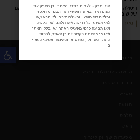
הנני מבקש לצפות בתכני האתר, וכן מספק את
וויטולה Fortunas ייחודית, שנוצרה לציון 150 שנה למותג וגם
הצהרתי זו, באופן חופשי ותוך הבנה מוחלטת
שלושים שנה לרשת.
ומלאה של מעשיי והשלכותיהם ולא תהא ו/או
| סיגרים
למי מטעמי כל דרישה ו/או תלונה ו/או בקשה
ו/או תביעה כלפי מפעילי האתר ו/או בעלי האתר
ו/או מי מטעמם בקשר לתוכן האתר, לרבות
התוכן השיווקי, הפרסומי והאינפורמטיבי המצוי
בו.
פתח
ניווט במגזין
הרשמה לניוזלטר סיגאר
ניחוח הסיגאר
סטייל
תנועה
סלבס
נופש
מסעדות שף וקולינריה