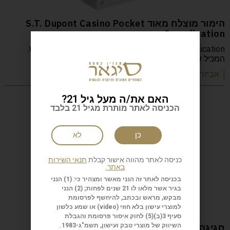
הימור מוצלח מאוד S.T. Dupont Casino Pocket
Complication
S.T. Dupont Casino Pocket Complication הוא מצית כיס.
המכיל שולחן רולטה פעיל. מתחת לחלון זכוכית
| אביזרים
האם את/ה מעל גיל 21?
הכניסה לאתר מותרת מגיל 21 בלבד
כן
לא
כניסה לאתר מהווה אישור קבלת
תנאי השירות
באתר.
בכניסה לאתר זה הנני מאשר ומצהיר כי: (1) הנני
בגיר אשר מלאו לו 21 שנים לפחות; (2) הנני
מבקש, מראש ובכתב, להיחשף לפרסומת
למוצרי עישון בלא חוזי (
video
) או שמע כלשון
סעיף 3(ב)(5) לחוק איסור פרסומת והגבלת
חגיגה כפולה Juan Lopez Seleccion Especial
השיווק של מוצרי טבק ועישון, תשמ"ג-1983.