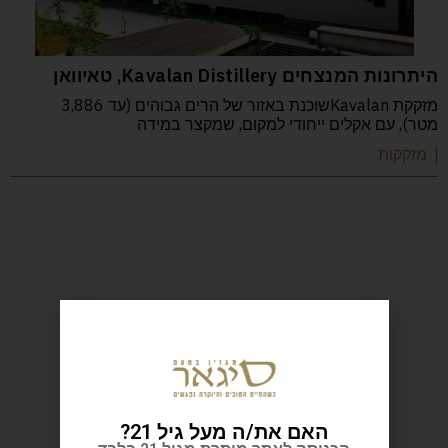
היתרונות המנצחים Kavalan Distillery, טאיוואן
מזקקת Kavalanשוכנת באזור של הרים גבוהים (עד 3,886
מטר), עם אקלים ייחודי למקום, שמקצר במידה
| מזקקות
האם את/ה מעל גיל 21?