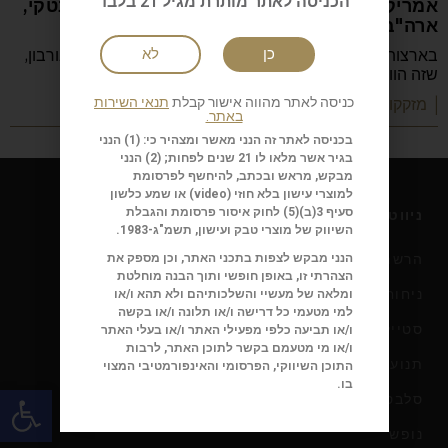
הכניסה לאתר מותרת מגיל 21 בלבד
אמריקה במיטבה Buffalo Trace Distillery, קנטקי,
ארה"ב
בארצות הברית, כשמדברים על וויסקי מדברים בעצם על בורבון,
כן
לא
שזה הוויסקי האמריקאי. ומדינת קנטקי היא
כניסה לאתר מהווה אישור קבלת
תנאי השירות
| מזקקות
באתר.
בכניסה לאתר זה הנני מאשר ומצהיר כי: (1) הנני
בגיר אשר מלאו לו 21 שנים לפחות; (2) הנני
מבקש, מראש ובכתב, להיחשף לפרסומת
למוצרי עישון בלא חוזי (
video
) או שמע כלשון
סעיף 3(ב)(5) לחוק איסור פרסומת והגבלת
ניווט במגזין
השיווק של מוצרי טבק ועישון, תשמ"ג-1983.
הרשמה לניוזלטר סיגאר
הנני מבקש לצפות בתכני האתר, וכן מספק את
הצהרתי זו, באופן חופשי ותוך הבנה מוחלטת
ניחוח הסיגאר
ומלאה של מעשיי והשלכותיהם ולא תהא ו/או
למי מטעמי כל דרישה ו/או תלונה ו/או בקשה
סטייל
ו/או תביעה כלפי מפעילי האתר ו/או בעלי האתר
ו/או מי מטעמם בקשר לתוכן האתר, לרבות
תנועה
התוכן השיווקי, הפרסומי והאינפורמטיבי המצוי
בו.
פתח
סלבס
נופש