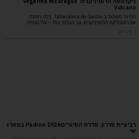
ניקרגואה הדומיניקנית‏ ‏ Vegafina Nicaragua
Vulcano
הסיגר מגולגל ב-Tabacalera de Garcia, בלה רומנה
שברפובליקה הדומיניקנית, אך הבלנד כולו – עלי המילוי,
| סיגרים
רביעיית פדרון. סדרת הסיגריםPadron 1926 במארז
שי