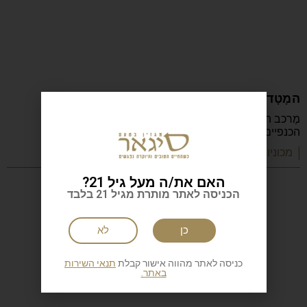
המָטָדוֹר האדום Buick Skylark 1954
מֶרכב הסקיילארק נצבע ב"אדום מָטָדוֹר" עשיר, ואילו פנים
הכנפיים צבוע לבן אלגנטי, מבליט את גלגלי
| מכוניות קלאסיות
האם את/ה מעל גיל 21?
הכניסה לאתר מותרת מגיל 21 בלבד
כן
לא
כניסה לאתר מהווה אישור קבלת
תנאי השירות
באתר.