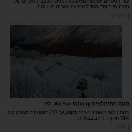
יצרן הסיגרים Padron מניקרגואה מגיש לחובבי הסיגרים שלו
מארז שי מיוחד, המכיל ארבעה סיגרים בוויטולות
| סיגרים
טעם ההימלאיה Ao Yun Winery, סין
בסמוך לגדות הנהר האדיר מֶקוֹנג, על 277 דונם כרם מחולקים ל
314 חלקות, היקב בבעלות
| יקבים