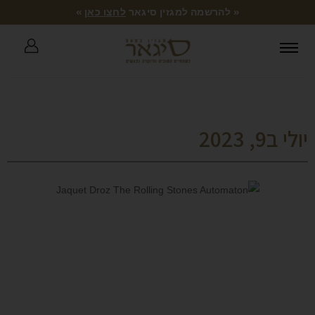
« להרשמה למגזין סיגאר
לחצו כאן
»
יולי ב9, 2023