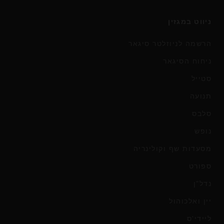
ניווט במגזין
הרשמה לניוזלטר סיגאר
ניחוח הסיגאר
סטייל
תנועה
סלבס
נופש
מסעדות שף וקולינריה
ספורט
נדל"ן
יין ואלכוהול
ליידי'ס