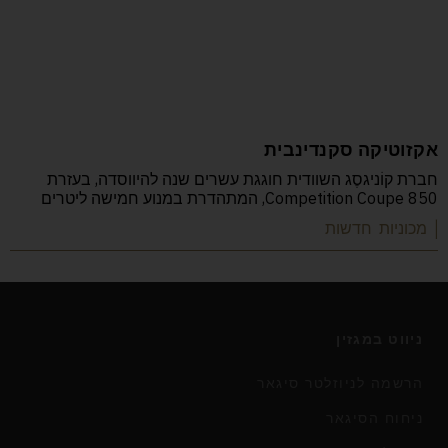
אקזוטיקה סקנדינבית
חברת קוֹניגסֶג השוודית חוגגת עשרים שנה להיווסדה, בעזרת
Competition Coupe 850, המתהדרת במנוע חמישה ליטרים
| מכוניות חדשות
ניווט במגזין
הרשמה לניוזלטר סיגאר
ניחוח הסיגאר