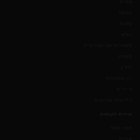
סטייל
תנועה
סלבס
נופש
מסעדות שף וקולינריה
ספורט
נדל"ן
יין ואלכוהול
ליידי'ס
גיליונות אחרונים
שירות לקוחות
תנאי אתר
אודות