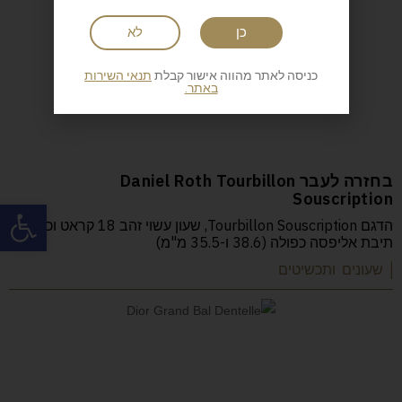
כן
לא
כניסה לאתר מהווה אישור קבלת
תנאי השירות
באתר.
בחזרה לעבר Daniel Roth Tourbillon
Souscription
פתח
הדגם Tourbillon Souscription, שעון עשוי זהב 18 קראט וכולל
תיבת אליפסה כפולה (38.6 ו-35.5 מ"מ)
| שעונים ותכשיטים