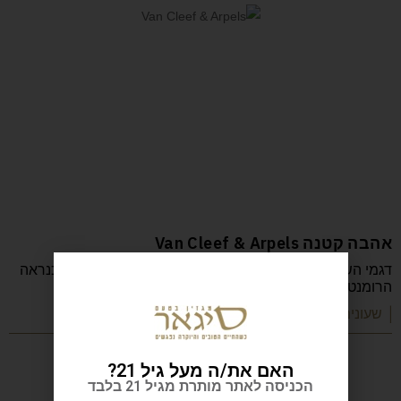
אהבה קטנה Van Cleef & Arpels
דגמי השעונים של ואן קליף ואַרפֶּלס, המיועדים לנשים, הם כנראה
הרומנטיים ביותר שתוכלו למצוא, אולי
| שעונים ותכשיטים
האם את/ה מעל גיל 21?
הכניסה לאתר מותרת מגיל 21 בלבד