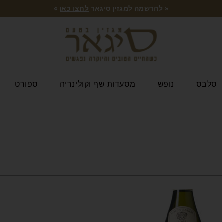
« להרשמה למגזין סיגאר
לחצו כאן
»
סלבס
נופש
מסעדות שף וקולינריה
ספורט