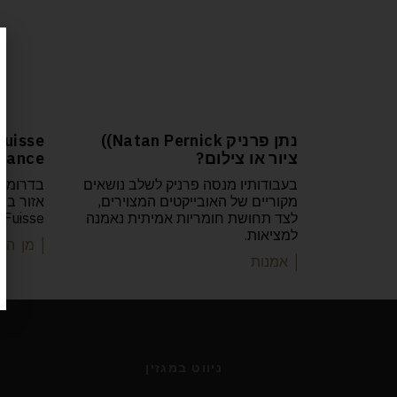
נתן פרניק Natan Pernick))
Fuisse
ציור או צילום?
France
בעבודותיו מנסה פרניק לשלב נושאים
בדרומו ש
מקוריים של האובייקטים המצוירים,
אזור בוז
לצד תחושת חומריות אמיתית נאמנה
Pouilly-Fuisse
למציאות.
| מן הי
| אמנות
ניווט במגזין