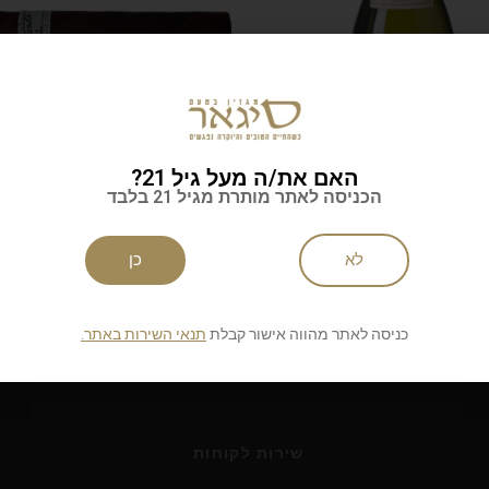
Louis Jadot – Pouilly-
מחזק את הקו a Privada
האם את/ה מעל גיל 21?
T52 Belicoso
2021 (
הכניסה לאתר מותרת מגיל 21 בלבד
ל חבל בורגונדי, קרוב לגבול
בסדרה T52 אימצה החברה קו
'ולה, שוכן כפר ציורי בשם
טעמים וארומה עשירים ומלאי גוף,
לא
כן
, שבו מייצרים
והסיגר Liga Privada T52 Belicoso,
קב
| סיגרים
כניסה לאתר מהווה אישור קבלת
תנאי השירות באתר.
שירות לקוחות