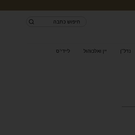
נדל"ן
יין ואלכוהול
ליידי'ס