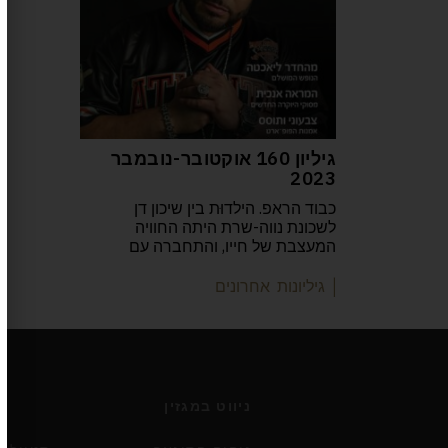
גיליון 160 אוקטובר-נובמבר
2023
כבוד הראפ. הילדוּת בין שיכון דן
לשכונת נווה-שרת היתה החוויה
המעצבת של חייו, והתחברה עם
| גיליונות אחרונים
ניווט במגזין