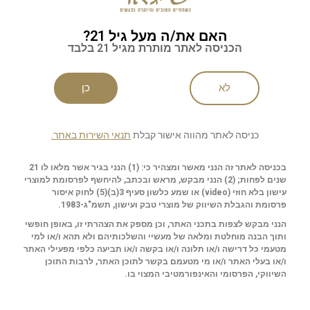
האם את/ה מעל גיל 21?
הכניסה לאתר מותרת מגיל 21 בלבד
לא
כן
כניסה לאתר מהווה אישור קבלת
תנאי השירות באתר.
בכניסה לאתר זה הנני מאשר ומצהיר כי: (1) הנני בגיר אשר מלאו לו 21
שנים לפחות; (2) הנני מבקש, מראש ובכתב, להיחשף לפרסומת למוצרי
עישון בלא חוזי (
video
) או שמע כלשון סעיף 3(ב)(5) לחוק איסור
פרסומת והגבלת השיווק של מוצרי טבק ועישון, תשמ"ג-1983.
הנני מבקש לצפות בתכני האתר, וכן מספק את הצהרתי זו, באופן חופשי
ותוך הבנה מוחלטת ומלאה של מעשיי והשלכותיהם ולא תהא ו/או למי
מטעמי כל דרישה ו/או תלונה ו/או בקשה ו/או תביעה כלפי מפעילי האתר
ו/או בעלי האתר ו/או מי מטעמם בקשר לתוכן האתר, לרבות התוכן
השיווקי, הפרסומי והאינפורמטיבי המצוי בו.
שירות לקוחות