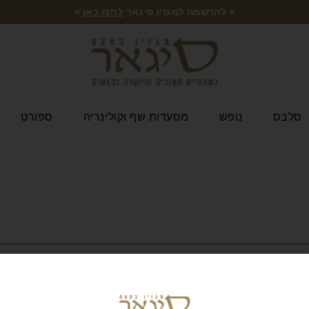
« להרשמה למגזין סיגאר
לחצו כאן
»
סלבס
נופש
מסעדות שף וקולינריה
ספורט