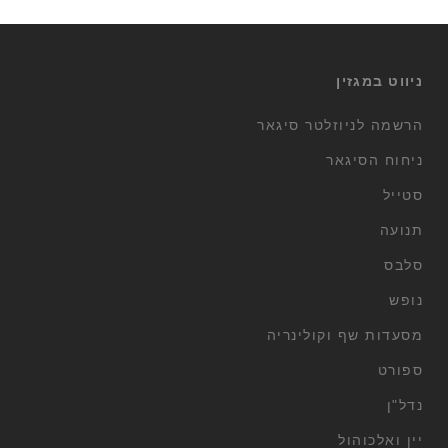
ניווט במגזין
הרשמה לניוזלטר סיגאר
ניחוח הסיגאר
סטייל
תנועה
סלבס
נופש
מסעדות שף וקולינריה
ספורט
נדל"ן
יין ואלכוהול