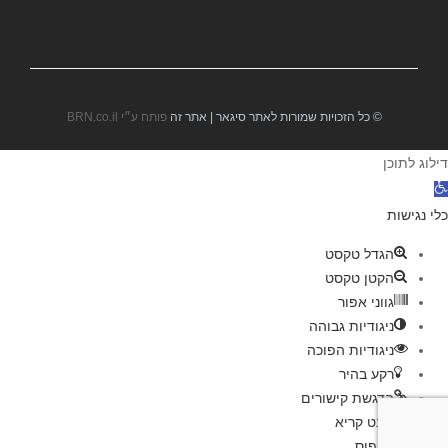
© כל הזכויות שמורות לאתר סיגאר | אתר זה
פותח ע״י BRN.co.il
דילוג לתוכן
תח סרגל נגישות
כלי נגישות
הגדל טקסט
הקטן טקסט
גווני אפור
ניגודיות גבוהה
ניגודיות הפוכה
רקע בהיר
הדגשת קישורים
פונט קריא
איפוס