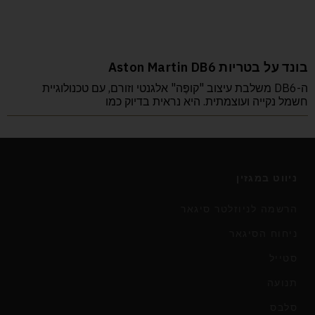
בונד על בטריות Aston Martin DB6
ה-DB6 משלבת עיצוב "קופֶּה" אלגנטי וזורם, עם טכנולוגיית
חשמל נקייה ועוצמתית. היא נראית בדיוק כמו
ניווט במגזין
הרשמה לניוזלטר סיגאר
ניחוח הסיגאר
סטייל
תנועה
סלבס