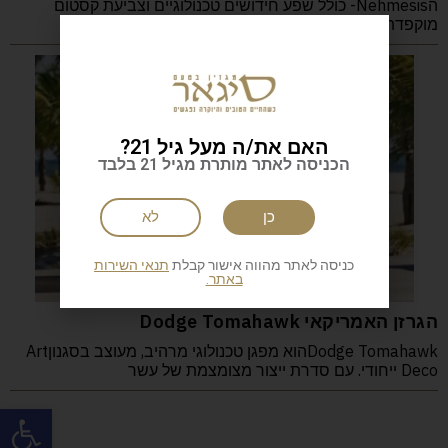
הNehmesis- כולל שפע חידושים טכנולוגיים וצביעת קסטום
מוקפדת להפליא, אבל ייחודו הבלעדי הוא ציפוי זהב
האם את/ה מעל גיל 21?
הכניסה לאתר מותרת מגיל 21 בלבד
כן
לא
כניסה לאתר מהווה אישור קבלת
תנאי השירות
באתר.
הגרזן האמריקאי Dodge Tomahawk
Dodge Tomahawkהוא מפגן טכנולוגי מרהיב, מעוצב בסגנוןArt
Deco ייחודי. עם סדרת ייצור מצומצמת של עשר
פתח