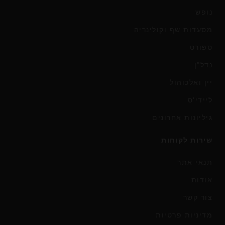
נופש
מסעדות שף וקולינריה
ספורט
נדל"ן
יין ואלכוהול
ליידי'ס
גיליונות אחרונים
שירות לקוחות
תנאי אתר
אודות
צור קשר
מדיניות פרטיות