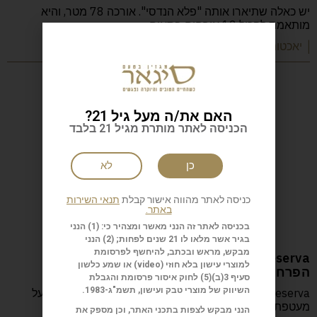
יש כאלה שתיארו אותה "פלא הנדסי". אורכה 78 מטר, והיא
מותאמת להכיל 12 אורחים בתאים
| יאכטות
האם את/ה מעל גיל 21?
הכניסה לאתר מותרת מגיל 21 בלבד
כן
לא
כניסה לאתר מהווה אישור קבלת
תנאי השירות
באתר.
בכניסה לאתר זה הנני מאשר ומצהיר כי: (1) הנני
בגיר אשר מלאו לו 21 שנים לפחות; (2) הנני
מבקש, מראש ובכתב, להיחשף לפרסומת
Flor de Copán 20 Aniversario Gran Reserva
למוצרי עישון בלא חוזי (
video
) או שמע כלשון
הפרח בן עשרים
סעיף 3(ב)(5) לחוק איסור פרסומת והגבלת
השיווק של מוצרי טבק ועישון, תשמ"ג-1983.
Flor de Copán 20 Aniversario Gran Reserva ייחודי כשעל
מעטפת עץ סידֶר, שהיא אחד המאפיינים
הנני מבקש לצפות בתכני האתר, וכן מספק את