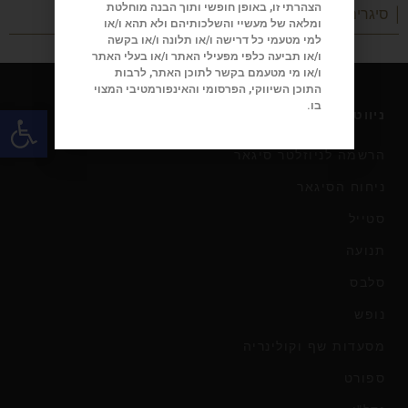
הצהרתי זו, באופן חופשי ותוך הבנה מוחלטת
| סיגרים
ומלאה של מעשיי והשלכותיהם ולא תהא ו/או
למי מטעמי כל דרישה ו/או תלונה ו/או בקשה
ו/או תביעה כלפי מפעילי האתר ו/או בעלי האתר
ו/או מי מטעמם בקשר לתוכן האתר, לרבות
התוכן השיווקי, הפרסומי והאינפורמטיבי המצוי
בו.
פתח
ניווט במגזין
הרשמה לניוזלטר סיגאר
ניחוח הסיגאר
סטייל
תנועה
סלבס
נופש
מסעדות שף וקולינריה
ספורט