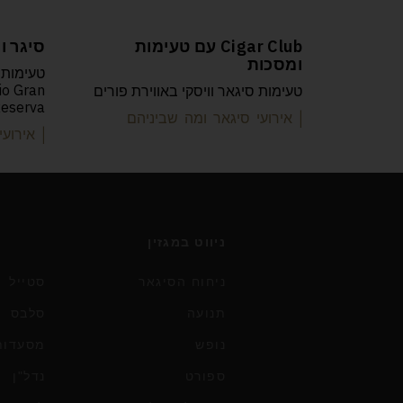
Cigar Club עם טעימות
סיגר וקוני
ומסכות
io Gran
טעימות סיגאר וויסקי באווירת פורים
Reserva בסיגאר קל
| אירועי סיגאר ומה שביניהם
| אירוע
ניווט במגזין
ניחוח הסיגאר
סטייל
תנועה
סלבס
נופש
מסעדות 
ספורט
נדל"ן