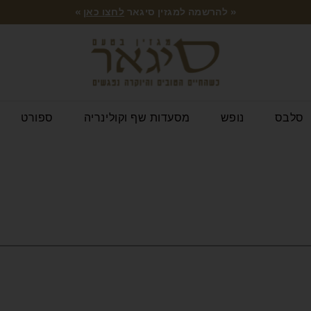
« להרשמה למגזין סיגאר
לחצו כאן
»
סלבס
נופש
מסעדות שף וקולינריה
ספורט