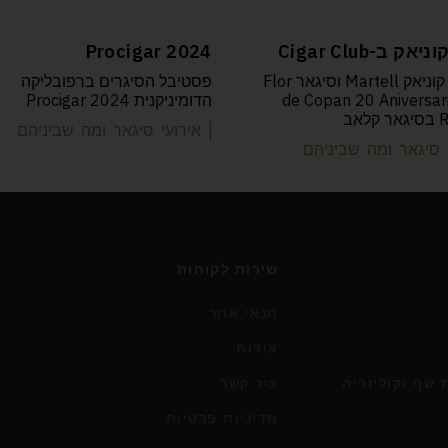
אק ב-Cigar Club
Procigar 2024
טעימות קוניאק Martell וסיגאר Flor
פסטיבל הסיגרים ברפובליקה
de Copan 20 Aniversar
הדומיניקנית Procigar 2024
אב
| אירועי סיגאר ומה שביניהם
י סיגאר ומה שביניהם
שירות לקוחות
תנאי אתר
אודות
שף וקולינריה
צור קשר
מדיניות פרטיות