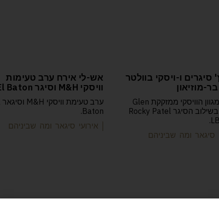
 סיגרים ו-ויסקי בוולטר
אש-לי אירח ערב טעימות
בר-מוזיאון
וויסקי M&H וסיגר El Baton
טעימת מגוון הוויסקי ממזקקת Glen
ער
Scotia, בשילוב הסיגר Rocky Patel
Baton.
LB
| אירועי סיגאר ומה שביניהם
י סיגאר ומה שביניהם