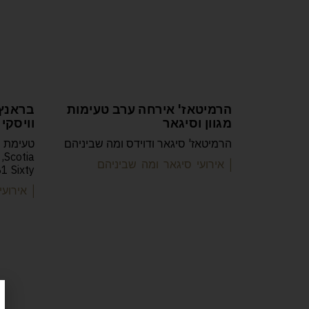
הרמיטאז' אירחה ערב טעימות
בראנץ'
מגוון וסיגאר
וויסקי 
הרמיטאז' סיגאר ודוידס ומה שביניהם
| אירועי סיגאר ומה שביניהם
1 Sixty.
| אירוע