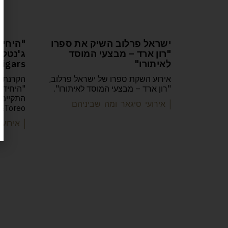
ישראל פרלוב השיק את ספרו
"היחיד
"רון ארד – מבצעי המוסד
לאיתורו"
igars
אירוע השקת ספרו של ישראל פרלוב,
הקרנת פ
"רון ארד – מבצעי המוסד לאיתורו".
"היחידה
| אירועי סיגאר ומה שביניהם
&Toreo
| אירוע