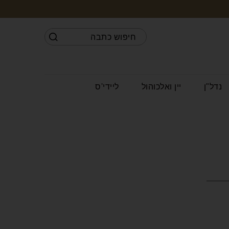
נדל"ן
יין ואלכוהול
ליידי'ס