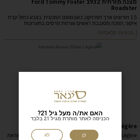
סצנה מזרחית 1932 Ford Tommy Foster
Roadster
15 חודשים ארך הפרויקט, כשבסופם המכונית, בצבע כחול-קרח
איקוני, הפכה מסובבת ראשים וגורפת פרסים בתערוכות
| מכוניות קלאסיות
האם את/ה מעל גיל 21?
הכניסה לאתר מותרת מגיל 21 בלבד
Hermès Arceau Robe Légère
Hermès Arceau Robe Légère המיועד לנשים, נעשה בהשראת
כן
לא