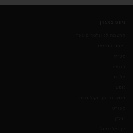
ניווט במגזין
הרשמה לניוזלטר סיגאר
ניחוח הסיגאר
סטייל
תנועה
סלבס
נופש
מסעדות שף וקולינריה
ספורט
נדל"ן
יין ואלכוהול