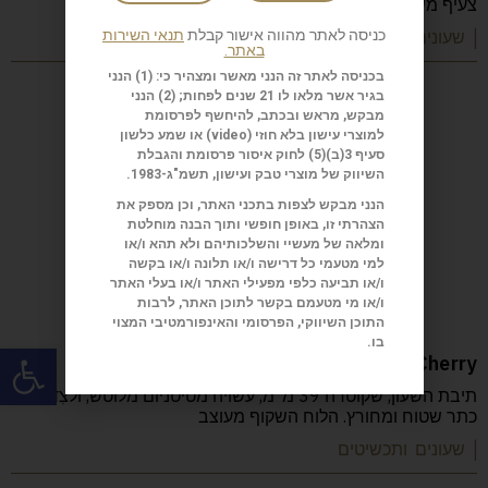
צעיף משי שעיצב האמן הצרפתי Théo de
כניסה לאתר מהווה אישור קבלת
תנאי השירות
| שעונים ותכשיטים
באתר.
בכניסה לאתר זה הנני מאשר ומצהיר כי: (1) הנני
בגיר אשר מלאו לו 21 שנים לפחות; (2) הנני
מבקש, מראש ובכתב, להיחשף לפרסומת
למוצרי עישון בלא חוזי (
video
) או שמע כלשון
סעיף 3(ב)(5) לחוק איסור פרסומת והגבלת
השיווק של מוצרי טבק ועישון, תשמ"ג-1983.
הנני מבקש לצפות בתכני האתר, וכן מספק את
הצהרתי זו, באופן חופשי ותוך הבנה מוחלטת
ומלאה של מעשיי והשלכותיהם ולא תהא ו/או
למי מטעמי כל דרישה ו/או תלונה ו/או בקשה
ו/או תביעה כלפי מפעילי האתר ו/או בעלי האתר
ו/או מי מטעמם בקשר לתוכן האתר, לרבות
התוכן השיווקי, הפרסומי והאינפורמטיבי המצוי
בו.
פתח
Voutilainen KV20i Reversed Cherry
תיבת השעון, שקוטרה 39 מ"מ, עשויה מטיטניום מלוטש, ולצִדה
כתר שטוח ומחורץ. הלוח השקוף מעוצב
| שעונים ותכשיטים