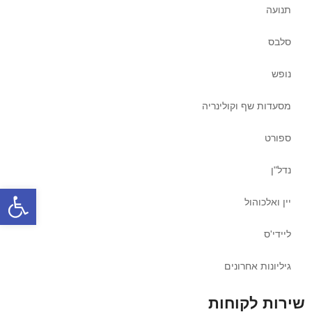
תנועה
סלבס
נופש
מסעדות שף וקולינריה
ספורט
נדל"ן
פתח
יין ואלכוהול
ליידי'ס
גיליונות אחרונים
שירות לקוחות