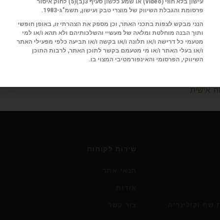
עישון בלא חוזי (
video
) או שמע כלשון סעיף 3(ב)(5) לחוק איסור
פרסומת והגבלת השיווק של מוצרי טבק ועישון, תשמ"ג-1983.
הנני מבקש לצפות בתכני האתר, וכן מספק את הצהרתי זו, באופן חופשי
ותוך הבנה מוחלטת ומלאה של מעשיי והשלכותיהם ולא תהא ו/או למי
ת עילית
מטעמי כל דרישה ו/או תלונה ו/או בקשה ו/או תביעה כלפי מפעילי האתר
ו/או בעלי האתר ו/או מי מטעמם בקשר לתוכן האתר, לרבות התוכן
העיצוב שלכם מסוגל לזהות
השיווקי, הפרסומי והאינפורמטיבי המצוי בו.
, סטייל ועידון; אם אתם שמים
ים הקטנים
ה אישית
שירות לקוחות
תנאי אתר
אודות
שף וקולינריה
צור קשר