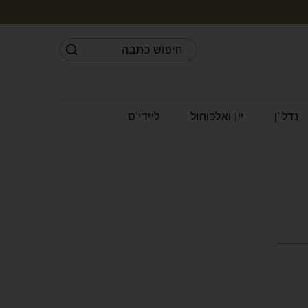
נדל"ן
יין ואלכוהול
ליידי'ס