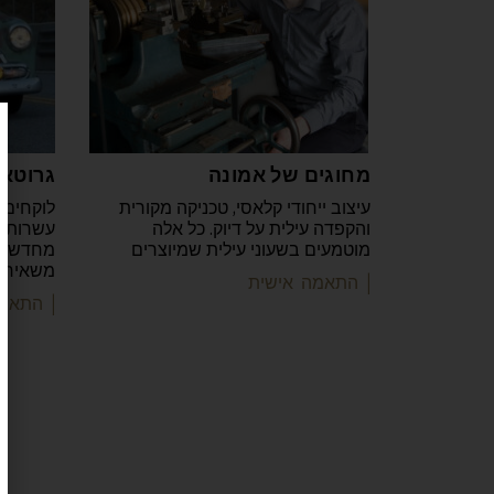
מחוגים של אמונה
גרוטא
עיצוב ייחודי קלאסי, טכניקה מקורית
לוקחים 
והקפדה עילית על דיוק. כל אלה
עשרות ש
מוטמעים בשעוני עילית שמיוצרים
מחדשים 
משאירי
| התאמה אישית
| התאמ