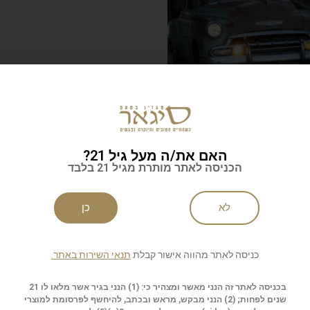
ה בהסוואה
פנמה בראש. כובעי פנמה
בהתאמה אישית
מכונית נטושה, שעברה
נים ואינספור פצעים,
קטיף גבעולי הטוקייה, תהליך המיון
האם את/ה מעל גיל 21?
כל מה שאפשר, ומבחוץ
הבישול, הייבוש, ההלבנה וקליעת
הכניסה לאתר מותרת מגיל 21 בלבד
ם אותה
– באקוודור. הייצוא לכל העולם
ה אישית
| התאמה אישית
לא
כן
כניסה לאתר מהווה אישור קבלת
תנאי השירות באתר.
בכניסה לאתר זה הנני מאשר ומצהיר כי: (1) הנני בגיר אשר מלאו לו 21
שנים לפחות; (2) הנני מבקש, מראש ובכתב, להיחשף לפרסומת למוצרי