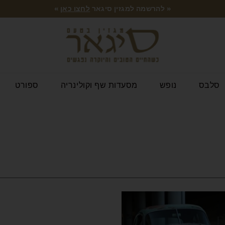
« להרשמה למגזין סיגאר
לחצו כאן
»
סלבס
נופש
מסעדות שף וקולינריה
ספורט