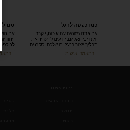
כמו כפפה לרֶגל
סנדלרו
אם אתם מזוהים עם איכות, יוקרה
אם חוש 
ואינדיבידואליזם, יודעים להעריך את
ייחודיות
תהליך ייצור הנעליים שלכם וסקרנים
לב לפרט
| התאמה אישית
| התאמ
ניווט במגזין
ניחוח הסיגאר
סטייל
תנועה
סלבס
נופש
מסעדות 