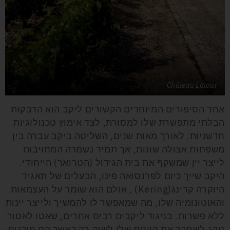
Château Latour
אחד הסיפורים המיוחדים הקשורים ליקב הוא הדבקות
הבלתי מתפשרת שלו למסורת, לצד אימוץ טכנולוגיות
חדשניות. לאורך מאות שנים, השליטה ביקב עברה בין
משפחות אצולה שונות, אך תמיד נשמרה המחויבות
לייצר יין שמשקף את בית הגידול (הטרואר) הייחודי.
היקב שייך כיום לפרנסואה פינו, הבעלים של תאגיד
היוקרה קרינג(Kering) , אולם הוא שומר על העצמאות
והאוטונומיה שלו, מה שמאפשר לו להמשיך ולייצר יינות
ללא פשרות. בניגוד ליקבים רבים אחרים, שאטו לאטור
נוהג לשחרר את היינות שלו לשוק רק כאשר הם מוכנים