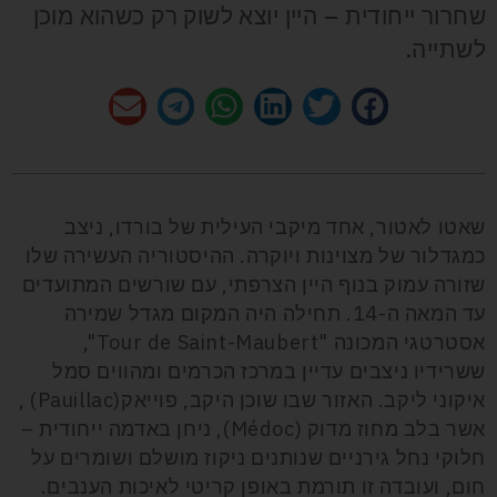
שחרור ייחודית – היין יוצא לשוק רק כשהוא מוכן
לשתייה.
שאטו לאטור, אחד מיקבי העילית של בורדו, ניצב
כמגדלור של מצוינות ויוקרה. ההיסטוריה העשירה שלו
שזורה עמוק בנוף היין הצרפתי, עם שורשים המתועדים
עד המאה ה-14. תחילה היה המקום מגדל שמירה
אסטרטגי המכונה "Tour de Saint-Maubert",
ששרידיו ניצבים עדיין במרכז הכרמים ומהווים סמל
איקוני ליקב. האזור שבו שוכן היקב, פוייאק(Pauillac) ,
אשר בלב מחוז מדוק (Médoc), ניחן באדמה ייחודית –
חלוקי נחל גירניים שנותנים ניקוז מושלם ושומרים על
חום, ועובדה זו תורמת באופן קריטי לאיכות הענבים.