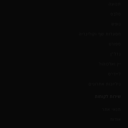
תנועה
סלבס
נופש
מסעדות שף וקולינריה
ספורט
נדל"ן
יין ואלכוהול
ליידי'ס
גיליונות אחרונים
שירות לקוחות
תנאי אתר
אודות