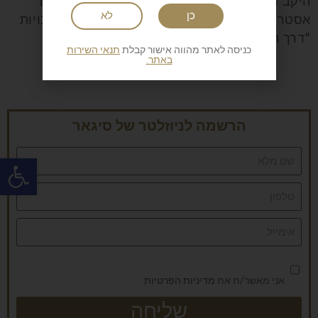
היקב ונמכרים לאספני יין ברחבי העולם במחירים
כן
לא
אסטרונומיים. ניתן לרכוש היום מבציר 2005 בחנויות
"דרך היין" תמורת 9,490 שקל.
כניסה לאתר מהווה אישור קבלת
תנאי השירות
באתר.
הרשמה לניוזלטר של סיגאר
פתח
אני מאשר/ת את
מדיניות הפרטיות
שליחה