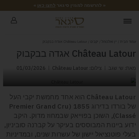
« להרשמה למגזין סיגאר
לחצו כאן
»
עמוד הבית
/
יין ואלכוהל
/
יקבים
/ Château Latour אגדה בבקבוק
Château Latour אגדה בבקבוק
מאת: שי שגב
צילום: Château Latour
01/03/2026
Château Latour הוא אחד מחמשת יקבי העל
של בורדו בדירוג 1855 (Premier Grand Cru
Classé), השוכן בפוייאק שבמחוז מדוק. היקב
ידוע ביינות המבוססים בעיקר על קברנה סוביניון,
בעלי פוטנציאל יישון של עשרות שנים, ובמדיניות