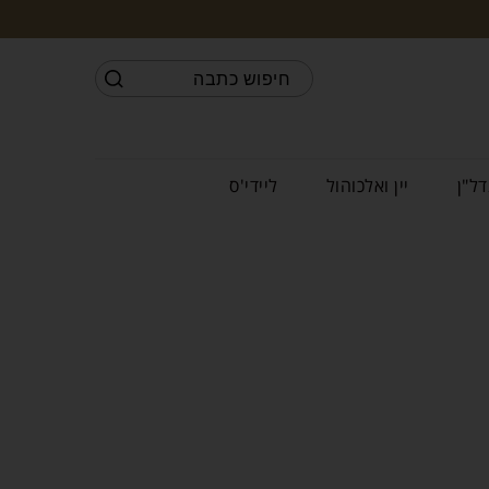
דל"ן
יין ואלכוהול
ליידי'ס