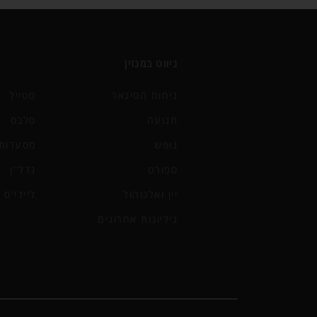
ניווט במגזין
ניחוח הסיגאר
סטייל
תנועה
סלבס
נופש
מסעדות 
ספורט
נדל"ן
יין ואלכוהול
ליידי'ס
גיליונות אחרונים