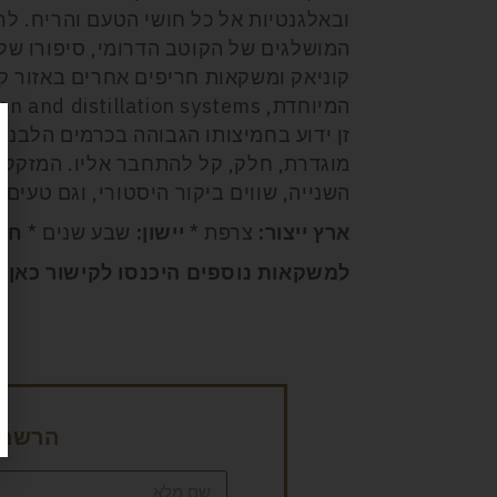
ובאלגנטיות אל כל חושי הטעם והריח. לרא
המושלגים של הקוטב הדרומי, סיפורו של ז'
קוניאק ומשקאות חריפים אחרים באזור קו
המיוחדת,
ion and distillation systems
זן ידוע בחמיצותו הגבוהה בכרמים הלבנים
מוגדרת, חלק, קל להתחבר אליו. המזקקה
השנייה, שווים ביקור היסטורי, וגם טעים.
ארץ ייצור:
צרפת *
יישון:
שבע שנים *
חוז
למשקאות נוספים היכנסו לקישור
כאן
הרשמה 