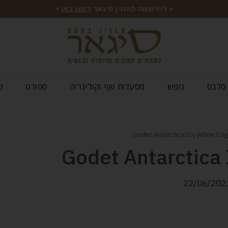
« להרשמה למגזין סיגאר
לחצו כאן
»
סלבס
נופש
מסעדות שף וקולינריה
ספורט
נ
Godet Antarctica
22/06/202