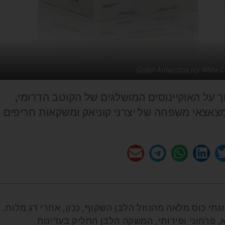
Godet Antarctica Icy White 
וך על האוקיינוסים המושלגים של הקוטב הדרומי,
ו של ז'אן ז'אק גודֶה (Godet), מצאצאי משפחה של יצרני קוניאק ומשקאות חריפים
תי כוס מלאה מהנוזל הלבן השקוף, נכון, אחרי דג מלוח.
, פרחוני ופירותי, המשקה הלבן החליק בעדינות