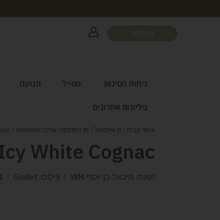
ניוזלטר
ניחוח הסיגאר
סטייל
תנועה
גיליונות אחרונים
עמוד הבית
/
יין ואלכוהל
/
מן המזקקה-עולם המשקאות
/ Godet Antarctica Icy White Cognac
 Icy White Cognac
מאת: מיכאל בן יוסף WM
צילום: Godet
1