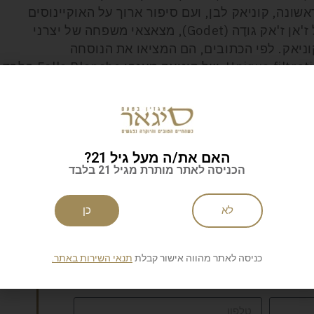
שונה, קוניאק לבן, ועם סיפור ארוך על האוקיינוסים
אן ז'אק גודֶה (
Godet
), מצאצאי משפחה של יצרני
ניאק. לפי הכתובים, הם המציאו את הנוסחה
Unique filtrat
, של קוניאק מענבי
Folle Blanche
בלבד,
 של חבל קוניאק. משקה פריך, קר, עדין, בעל שמנוניות
 ב-
La Rochelle
, עם המוזיאון הסמוך של מלחמת העולם
ק:
40% *
מחיר:
230 שקל
האם את/ה מעל גיל 21?
הכניסה לאתר מותרת מגיל 21 בלבד
לא
כן
כניסה לאתר מהווה אישור קבלת
תנאי השירות באתר.
לניוזלטר של סיגאר