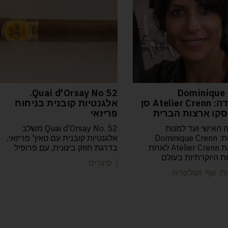
52 Quai d'Orsay No.
Dominique 
המסעדה: Atelier Crenn סן
אלגנטיות קובנית בניחוח
קו ארצות הברית
פריזאי
 האישי ועד למנות
Quai d'Orsay No. 52 משלב
הפואטיות: Dominique Crenn
אלגנטיות קובנית עם טאץ' פריזאי,
הפכה את Atelier Crenn לאחת
בדרגת חוזק בינונית, עם פרופיל
 היוקרתיות בעולם
| סיגרים
ת שף וקולינריה