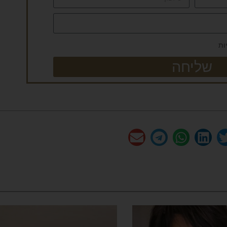
ות
שליחה