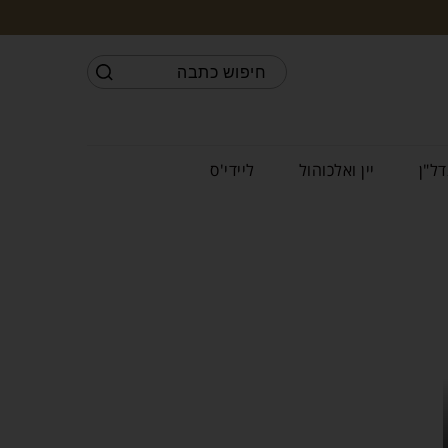
דל"ן
יין ואלכוהול
ליידי'ס