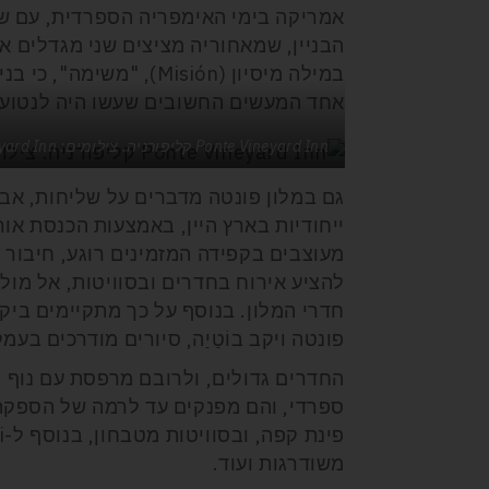
אמריקה בימי האימפריה הספרדית, עם ש
הבניין, שמאחוריה מציצים שני מגדלים א
במילה מיסיון (Misión),
אחד המעשים החשובים שעשו היה לנטוע 
Ponte Vineyard Inn קליפורניה. צילומים: Ponte Vineyard Inn
גם במלון פונטה מדברים על שליחות, אבל
ייחודיות בארץ היין, באמצעות הכנסת או
מעוצבים בקפידה המזמינים רוגע, חיבור 
להציע אירוח בחדרים ובסוויטות, אל מול
חדרי המלון. בנוסף על כך מתקיימים ביקור
פונטה ויקב בוֹטַיַה, סיורים מודרכים בעמ
החדרים גדולים, ולרובם מרפסת עם נוף ל
ספרדי, והם מפנקים עד לרמה של הספקת מ
משודרגות ועוד.