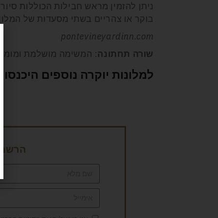
ניתן להזמין מראש חבילות הכוללות סיור 
בוקר או צהריים בשתי מסעדות של המלון – פונטה או Bouquet, וג
pontevineyardinn.com
שורה תחתונה
: המשימה מושלמת ומומל
למלונות יוקרה נוספים היכנסו כ
הרשמה 