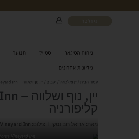
ניוזלטר
ניחוח הסיגאר
סטייל
תנועה
גיליונות אחרונים
עמוד הבית
/
יין ואלכוהל
/
יקבים
/ יין, נוף ושלווה – Ponte Vineyard Inn | קליפורניה
קליפורניה
מאת: אריאל רובינסקי
צילום: Ponte Vineyard Inn
Ponte Vineyard Inn קליפורניה. צילומים: nte Vineyard Inn