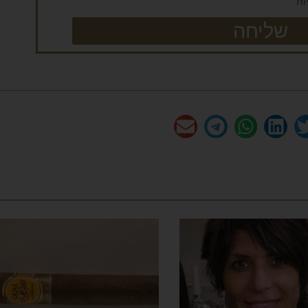
ות
שליחה