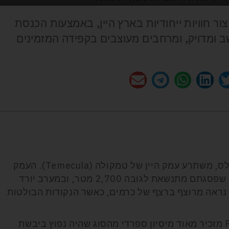
ור חוויות ייחודיות בארץ היין, באמצעות הכנסת
 ומדויק, ומרחבים מעוצבים בקפידה המזמינים
בדרום קליפורניה, בין סן דייגו ללוס אנג'לס, משתרע עמק היין של טמקולה (Temecula). העמק
מוקף ממזרח בהרי טמסקל (Temescal), שפסגתם מתנשאת לגובה 2,700 מטר, ובמערב יורד
ק נראה מרוצף ברצף של כרמים, כאשר הנקודות הבולטות
מבחינה אדריכלית, Ponte Vineyard Inn מזכיר מאוד מיסיון ספרדי מהסוג שהיה נפוץ ביבשת