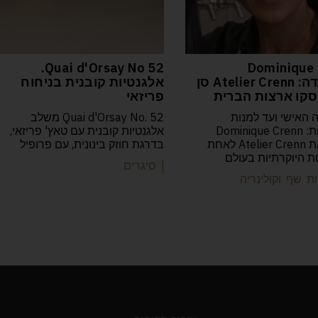
52 Quai d'Orsay No.
Dominique 
המסעדה: Atelier Crenn סן
אלגנטיות קובנית בניחוח
קו ארצות הברית
פריזאי
 האישי ועד למנות
Quai d'Orsay No. 52 משלב
הפואטיות: Dominique Crenn
אלגנטיות קובנית עם טאץ' פריזאי,
הפכה את Atelier Crenn לאחת
בדרגת חוזק בינונית, עם פרופיל
 היוקרתיות בעולם
| סיגרים
ת שף וקולינריה