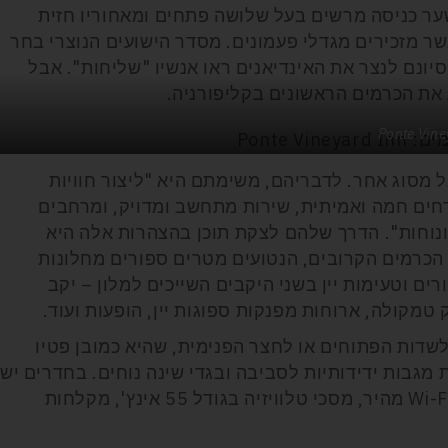
ער כניסה מרשים בעל שלושה פתחים ומאחוריו חזית
שר מזכירים מגדלי פעמונים. מסדר הישועים הנוצרי בחר
 "משימה", כי בניסיונם לנצר את האינדיאנים ראו אנשיו "שליחות". אבל
את הכרמים הראשונים בקליפורניה.
 מסוג אחר. לדבריהם, משימתם היא "ליצור חוויות
רחים חמה ואמיתית, שירות מתחשב ומדויק, ומרחבים
ונוחות". הדרך שלהם לצקת תוכן בהצהרות אלה היא
 הכרמים הקרובים, הנטועים מטרים ספורים מחלונות
ים וטעימות יין בשני היקבים השייכים למלון – יקב
ק טמקולה, ארוחות מפנקות ספוגות יין, הופעות ועוד.
שדות הפתוחים או לחצר הפנימית, שהיא כמובן פטיו
גבות ידידותיות לסביבה ובגדי שינה נוחים. בחדרים יש
פינת קפה, ובסוויטות מטבחון, בנוסף ל-Wi-Fi מהיר, מסכי טלוויזיה בגודל 55 אינץ', מקלחות