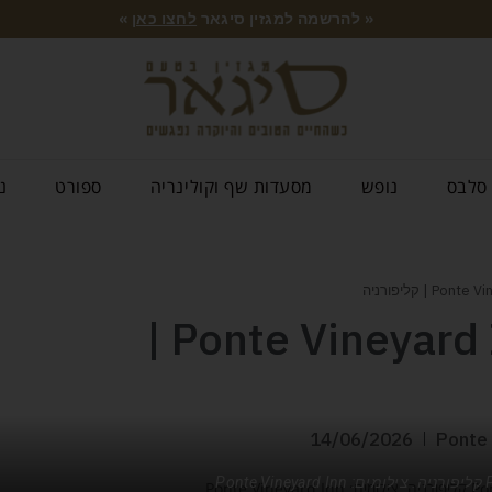
« להרשמה למגזין סיגאר
לחצו כאן
»
סלבס
נופש
מסעדות שף וקולינריה
ספורט
נ
יין, נוף ושלווה – Ponte Vineyard Inn |
14/06/2026
Po