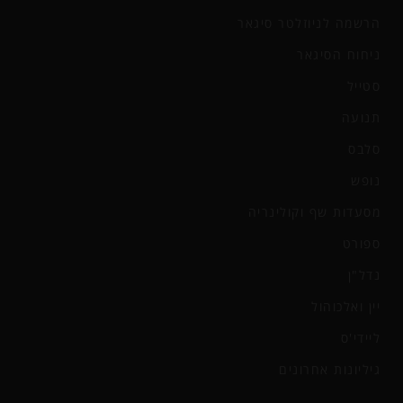
הרשמה לניוזלטר סיגאר
ניחוח הסיגאר
סטייל
תנועה
סלבס
נופש
מסעדות שף וקולינריה
ספורט
נדל"ן
יין ואלכוהול
ליידי'ס
גיליונות אחרונים