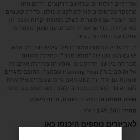
אסייתיים דרמטיים ובראשם דרקונים. הדגם הזה
מתפקד ככרטיס ביקור לקולקציה כולה: סדרת קוטמים
לפי הזמנה עם אפשרות לשלב מתכות יקרות ואבני חן
לפי בחירה, כדי שהאביזר יתכתב עם שעון, טבעת או
אפילו עם היומידור בבית.
כן, זה עדיין הקיטום המוכר כפול־גיליוטינה, רק שכאן
יש גם רגע קטן של "מופע מכני": פתיחת הקוטם
מפרידה בין שני הדרקונים, והסגירה מחזירה אותם זה
אל זה סביב ה־Flaming Pearl שבקצה. לחובב סיגרים
ואמנות גם יחד, זה מסוג האביזרים שעוברים מיד אחת
לשנייה כדי להתבונן מקרוב ולהבין מה נמצא בפרטים.
שורה תחתונה:
הצהרה חותכת, תרתי משמע
מחיר:
149,500 דולר
לאביזרים נוספים היכנסו כאן