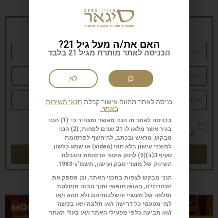
הרשמה לניוזלטר של סיגאר
האם את/ה מעל גיל 21?
הכניסה לאתר מותרת מגיל 21 בלבד
כן
לא
כניסה לאתר מהווה אישור קבלת
תנאי השירות
באתר.
בכניסה לאתר זה הנני מאשר ומצהיר כי: (1) הנני
בגיר אשר מלאו לו 21 שנים לפחות; (2) הנני
אני מאשר/ת את
מדיניות הפרטיות
מבקש, מראש ובכתב, להיחשף לפרסומת
למוצרי עישון בלא חוזי (
video
) או שמע כלשון
שליחה
סעיף 3(ב)(5) לחוק איסור פרסומת והגבלת
השיווק של מוצרי טבק ועישון, תשמ"ג-1983.
הנני מבקש לצפות בתכני האתר, וכן מספק את
הצהרתי זו, באופן חופשי ותוך הבנה מוחלטת
ומלאה של מעשיי והשלכותיהם ולא תהא ו/או
למי מטעמי כל דרישה ו/או תלונה ו/או בקשה
ו/או תביעה כלפי מפעילי האתר ו/או בעלי האתר