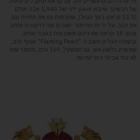
וידיות הלהבים עשויים זהב 18 קראט ומקבלים טיפול
של תכשיט: שיבוץ pavé ידני של 1,940 אבני אודם
(22.5 קראט בסך הכול), שמכסות גם את החזית וגם
את הגב. על ידיות החיתוך יושבים שני דרקונים מזהב
צהוב 18 קראט שעיניהם משובצות באבני אודם,
ובקצהו העליון הוצב ה-"Flaming Pearl" עטוף זהב,
שמופיע כלשון אש. גם המשקל, 169 גרם, מספר שזה
לא עוד אביזר כיס יומיומי.