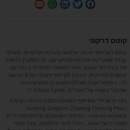
קוטם
דרקוני
קוטם הוא הפריט הכי שימושי בערכת הסיגרים: פעולה
קצרה שמכריעה את תחילת העישון. לכן מסקרן לראות
מה קורה כש־Xikar, אחד השמות המזוהים ביותר עם
קוטמים מדויקים, נכנסת לשיתוף פעולה עם Jacob &
Co. – מותג יוקרה מעולם השעונים והתכשיטנות,
שמדבר בשפה של חומרים, משקל ועבודת יד.
הפריט שנולד משיתוף הפעולה המבטיח הזה נקראXi
Dueling Dragons Chasing Flaming Pearl ,
והואone-of-one . הבסיס הוא אמנם פלטפורמת ה־Xi
המוכרת שלXikar , כולל להבי נירוסטה, אבל הגוף