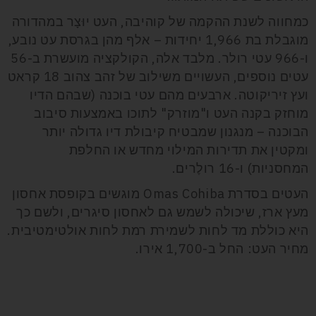
כמחווה לשנת ההקמה של קוהיבה, העט יוּצָר במהדורה
מוגבלת בת 1,966 יחידות – אלף מהן בגרסת עט נובע,
ו-966 עטי רולר. מלבד אלה, הקולקציה מועשרת ב-56
עטים נוספים, העשויים משילוב של זהב צהוב 18 קראט
ועץ זיריקוטה. ארבעים מהם עטי בוכנה (שבהם הדיו
מוחזק בקנה העט ו"מוזרק" לתוכו באמצעות סיבוב
הבוכנה – מנגנון שמבטיח קיבולת דיו גדולה יותר
ומקטין את תדירות המילוי מחדש או החלפת
המחסניות) ו-16 רולֶרים.
העטים בסדרת Omas Cohiba מוגשים בקופסת אחסון
מעץ ארז, שיכולה לשמש גם לאחסון סיגרים, ולשם כך
היא כוללת מד לחות לשמירת רמת לחות אולטימטיבית.
מחיר העט: החל ב-1,700 אירו.