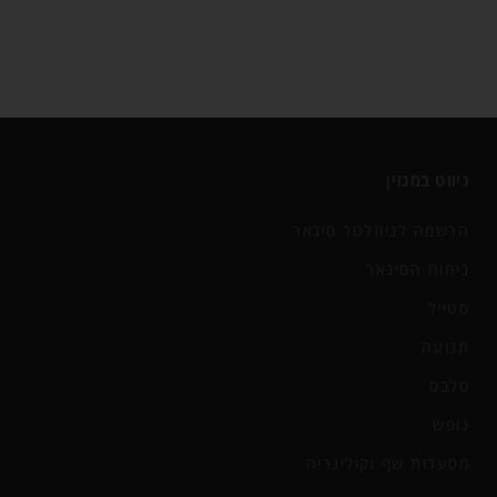
ניווט במגזין
הרשמה לניוזלטר סיגאר
ניחוח הסיגאר
סטייל
תנועה
סלבס
נופש
מסעדות שף וקולינריה