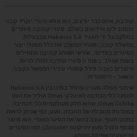
קוהיבה, אתם כבר יודעים, הוא מותג סיגרי יוקרה קובני
מהמובילים והידועים בעולם. סיגרי קוהיבה מיוצרים
בחלקם על ידי תאגיד Habanos S.A שבבעלות
ממשלת קובה, תאגיד המשלב את כלל מפעלי ייצור
הסיגרים במדינה. שורשי המותג קוהיבה מתחילים
בשנת 1966. בשנה זו סיגרי קוהיבה החלו להיות
מיוצרים בעבור פידל קסטרו ובכירי הממשל הקובני,
והשאר – היסטוריה.
שיתוף פעולה מעניין ומיוחד במינו בין Habanos S.A
למפעל כלי הכתיבה האיטלקי Omas הוליד את העט
Omas Cohiba, שהוא חלק מקולקציית כלי הכתיבה
במהדורה מוגבלת של החברה. העט, כפי שניתן לראות
במבט חטוף, עוצב בהשראת הסיגר האגדי. הוא מיוצר
מכסף ורמיל ומעץ זיריקוטה (Ziricote), כמו הסיגרים
הראשונים שפיתח המותג.