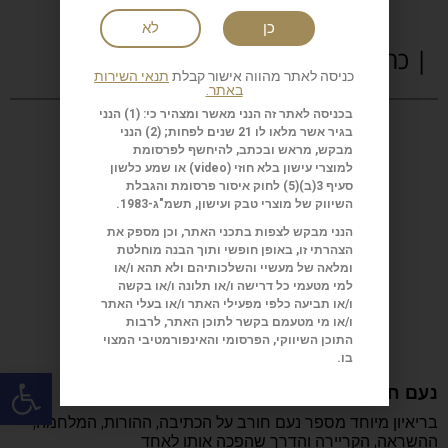
כן
לא
| כתבות נוספות
כניסה לאתר מהווה אישור קבלת
תנאי השירות
באתר.
בכניסה לאתר זה הנני מאשר ומצהיר כי: (1) הנני
בגיר אשר מלאו לו 21 שנים לפחות; (2) הנני
מבקש, מראש ובכתב, להיחשף לפרסומת
למוצרי עישון בלא חוזי (
video
) או שמע כלשון
סעיף 3(ב)(5) לחוק איסור פרסומת והגבלת
השיווק של מוצרי טבק ועישון, תשמ"ג-1983.
הנני מבקש לצפות בתכני האתר, וכן מספק את
הצהרתי זו, באופן חופשי ותוך הבנה מוחלטת
ומלאה של מעשיי והשלכותיהם ולא תהא ו/או
למי מטעמי כל דרישה ו/או תלונה ו/או בקשה
ו/או תביעה כלפי מפעילי האתר ו/או בעלי האתר
ו/או מי מטעמם בקשר לתוכן האתר, לרבות
התוכן השיווקי, הפרסומי והאינפורמטיבי המצוי
בו.
פתח
נעם חורב: הכתיבה המשפחה והישראליות
בריאיון מיוחד מספר נעם חורב על הכתיבה, ההורות, המלחמה,
ההשראה, הקריירה והדרך שהפכה אותו לאחד