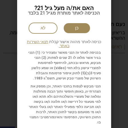
האם את/ה מעל גיל 21?
הכניסה לאתר מותרת מגיל 21 בלבד
נעם חורב: הכתיבה המשפחה והישראליות
כן
לא
בריאיון מיוחד מספר נעם חורב על הכתיבה, ההורות, המלחמה,
ההשראה, הקריירה והדרך שהפכה אותו לאחד
כניסה לאתר מהווה אישור קבלת
תנאי השירות
באתר.
| ראיונות מעוררי השראה
בכניסה לאתר זה הנני מאשר ומצהיר כי: (1) הנני
בגיר אשר מלאו לו 21 שנים לפחות; (2) הנני
מבקש, מראש ובכתב, להיחשף לפרסומת
למוצרי עישון בלא חוזי (
video
) או שמע כלשון
סעיף 3(ב)(5) לחוק איסור פרסומת והגבלת
השיווק של מוצרי טבק ועישון, תשמ"ג-1983.
הנני מבקש לצפות בתכני האתר, וכן מספק את
הצהרתי זו, באופן חופשי ותוך הבנה מוחלטת
ומלאה של מעשיי והשלכותיהם ולא תהא ו/או
למי מטעמי כל דרישה ו/או תלונה ו/או בקשה
ו/או תביעה כלפי מפעילי האתר ו/או בעלי האתר
ו/או מי מטעמם בקשר לתוכן האתר, לרבות
התוכן השיווקי, הפרסומי והאינפורמטיבי המצוי
בו.