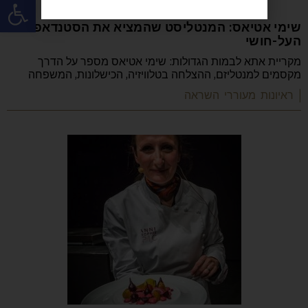
פתח
שימי אטיאס: המנטליסט שהמציא את הסטנדאפ
העל-חושי
מקריית אתא לבמות הגדולות: שימי אטיאס מספר על הדרך
מקסמים למנטליזם, ההצלחה בטלוויזיה, הכישלונות, המשפחה
| ראיונות מעוררי השראה