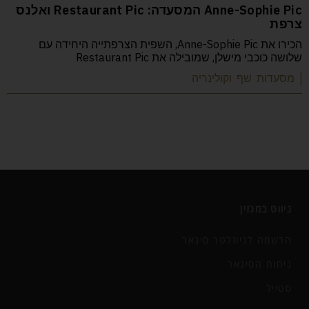
Anne-Sophie Pic המסעדה: Restaurant Pic ואלנס
צרפת
הכירו את Anne-Sophie Pic, השפית הצרפתייה היחידה עם
שלושה כוכבי מישלן, שמובילה את Restaurant Pic
| מסעדות שף וקולינריה
ניווט במגזין
הרשמה לניוזלטר סיגאר
ניחוח הסיגאר
סטייל