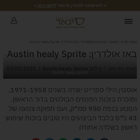
« להרשמה למגזין סיגאר
לחצו כאן
»
עמוד הבית
/
תנועה
/
מכוניות קלאסיות
/ באז אולדרין: Austin healy Sprite
באז אולדרין: Austin healy Sprite
מאת: רוני נאק
צילום: Austin healy Sprite
15/02/2021
Austin healy Sprite
אוסטין הילי ספרייט יוצרה בשנים 1971-1958,
ומוכרת בזכות הפנסים הבולטים בדור הראשון.
המנוע בנפח 950 סמ"ק, ועם תפוקה צנועה של
43 כ"ס בלבד הביצועים היו טובים בזכות שימוש
ראשון בשלדה אחודה