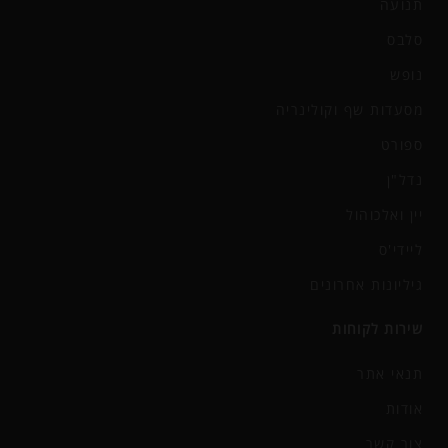
תנועה
סלבס
נופש
מסעדות שף וקולינריה
ספורט
נדל"ן
יין ואלכוהול
ליידי'ס
גיליונות אחרונים
שירות לקוחות
תנאי אתר
אודות
צור קשר