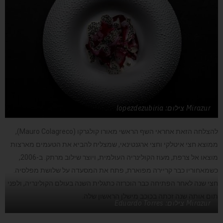
Mirazur צילום: lopezdezubiria
להצלחה הזאת אחראי השף הראשי מאורו קולגרקו (Mauro Colagreco),
ממוצא חצי איטלקי וחצי ארגנטינאי, שמצליח להביא את הטעמים מארצות
מוצאו אל צרפת, מעוז הקולינריה העולמית, ויוצר שילוב מרתק. ב-2006,
כשמאחוריו כבר קריירה מפוארת, פתח את המסעדה על שלושת מפלסיה.
חצי שנה לאחר הפתיחה כבר הוכרזה כתגלית השנה בעולם הקולינריה, ולפני
תום אותה שנה זכתה בכוכב מישלן הראשון שלה.
Mirazur צילום: Eduardo Torres