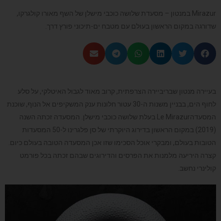
Mirazur במנטון – מסעדת שלושה כוכבי מישלן של השף מאורו קולגרקו,
שדורגה במקום הראשון בעולם עם מטבח ים-תיכוני פורץ דרך.
בעיירה מנטון שבריביירה הצרפתית, קרוב מאוד לגבול האיטלקי, על סלע
לחוף הים, בבניין משנות ה-30 עטור חלונות ענק המשקיפים אל הנוף, שוכנת
המסעדהLe Mirazur בעלת שלושה כוכבי מישלן. המסעדה זכתה השנה
(2019) במקום הראשון בדירוג היוקרתי של סן פלגרינו ל-50 המסעדות
הטובות בעולם, ומבקרי אוכל הסכימו שזו אכן המסעדה הטובה בעולם כיום.
קצרה היריעה מלמנות את הפרסים והדירוגים שבהם זכתה בכל פורמט
קולינרי נחשב.