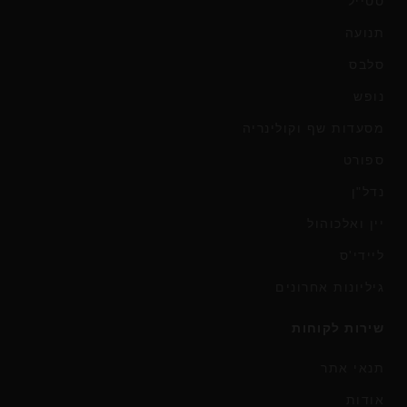
סטייל
תנועה
סלבס
נופש
מסעדות שף וקולינריה
ספורט
נדל"ן
יין ואלכוהול
ליידי'ס
גיליונות אחרונים
שירות לקוחות
תנאי אתר
אודות