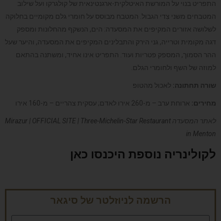
התפריט בנוי על המורשת האיטלקית-ארגנטינאית של קולגרקו ועל שילוב
המטבחים משני צִדי הגבול. המטבח מבוסס על חומרי גלם מקומיים בחלוקה
לשלושה אזורים המקיפים את המסעדה: הים, הנשקף מהחלונות ומספק
דגה מקומית וטרייה, גני הירק והתבלינים המקיפים את המסעדה, והיער שעל
ההר הסמוך, המספק פטריות ועוד. התפריט אינו אחיד, ומשתנה בהתאם
למוזה של השף ולחומרי הגלם.
שורה תחתונה:
לאכול מהטופ
מחירים:
ארוחת ערב – מ-260 אירו לאדם; עסקית צהריים – מ-160 אירו
לאתר המסעדה
Mirazur | OFFICIAL SITE | Three-Michelin-Star Restaurant
in Menton
לקולינריה נוספת היכנסו כאן
הרשמה לניוזלטר של סיגאר