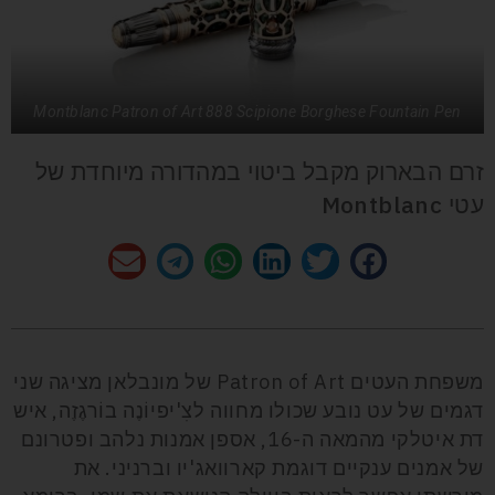
Montblanc Patron of Art 888 Scipione Borghese Fountain Pen
זרם הבארוק מקבל ביטוי במהדורה מיוחדת של
עטי Montblanc
משפחת העטים
Patron of Art
של מונבלאן מציגה שני
דגמים של עט נובע שכולו מחווה לצִ'יפיוֹנֶה בוֹרגֶזֶה, איש
דת איטלקי מהמאה ה-16, אספן אמנות נלהב ופטרונם
של אמנים ענקיים דוגמת קארוואג'יו וברניני. את