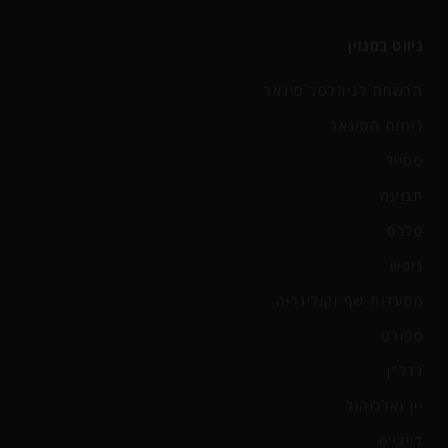
ניווט במגזין
הרשמה לניוזלטר סיגאר
ניחוח הסיגאר
סטייל
תנועה
סלבס
נופש
מסעדות שף וקולינריה
ספורט
נדל"ן
יין ואלכוהול
ליידי'ס