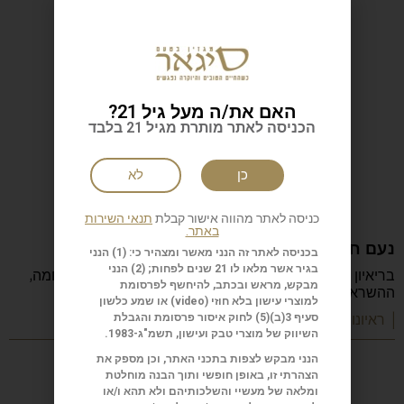
האם את/ה מעל גיל 21?
הכניסה לאתר מותרת מגיל 21 בלבד
כן
לא
כניסה לאתר מהווה אישור קבלת
תנאי השירות
באתר.
נעם חורב: הכתיבה המשפחה והישראליות
בכניסה לאתר זה הנני מאשר ומצהיר כי: (1) הנני
בגיר אשר מלאו לו 21 שנים לפחות; (2) הנני
בריאיון מיוחד מספר נעם חורב על הכתיבה, ההורות, המלחמה,
מבקש, מראש ובכתב, להיחשף לפרסומת
ההשראה, הקריירה והדרך שהפכה אותו לאחד
למוצרי עישון בלא חוזי (
video
) או שמע כלשון
סעיף 3(ב)(5) לחוק איסור פרסומת והגבלת
| ראיונות מעוררי השראה
השיווק של מוצרי טבק ועישון, תשמ"ג-1983.
הנני מבקש לצפות בתכני האתר, וכן מספק את
הצהרתי זו, באופן חופשי ותוך הבנה מוחלטת
ומלאה של מעשיי והשלכותיהם ולא תהא ו/או