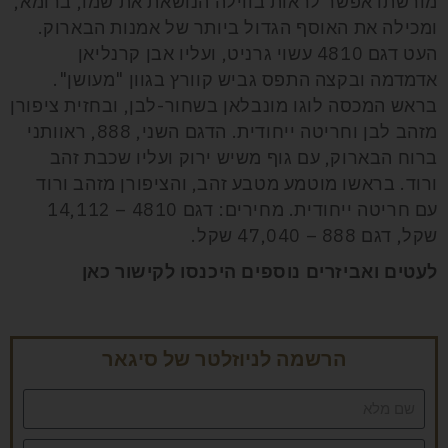
מורשתו אפשר לראות בווילה הנושאת את שמו, ברומא,
ומכילה את האוסף הגדול ביותר של אמנות הבארוק.
העט דגם 4810 עשוי גרניט, ועליו אבן קרנליאן
אדמדמה ובקצה התפס גביש קוורץ בגוון "מעושן".
בראש המכסה לוגו מונבלאן בשחור-לבן, ובחזית ציפורן
מזהב לבן וחריטה ייחודית. הדגם השני, 888, ראוותני
ברוח הבארוק, עם גוף משיש ירוק ועליו שכבת זהב
ורוד. בראשו מוטמע מטבע זהב, והציפורן מזהב ורוד
עם חריטה ייחודית. מחירים: דגם 4810 – 14,112
שקל, דגם 888 – 47,040 שקל.
לעטים ואביזרים נוספים היכנסו לקישור
כאן
הרשמה לניוזלטר של סיגאר