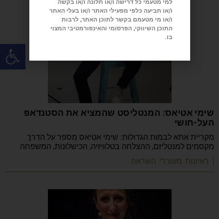
למי מטעמי כל דרישה ו/או תלונה ו/או בקשה
ו/או תביעה כלפי מפעילי האתר ו/או בעלי האתר
ו/או מי מטעמם בקשר לתוכן האתר, לרבות
התוכן השיווקי, הפרסומי והאינפורמטיבי המצוי
בו.
פתח
שימי אטיאס: המנטליסט שהמציא את הסטנדאפ
העל-חושי
מקריית אתא לבמות הגדולות: שימי אטיאס מספר על הדרך
מקסמים למנטליזם, ההצלחה בטלוויזיה, הכישלונות, המשפחה
| ראיונות מעוררי השראה