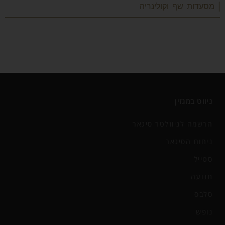
| מסעדות שף וקולינריה
ניווט במגזין
הרשמה לניוזלטר סיגאר
ניחוח הסיגאר
סטייל
תנועה
סלבס
נופש